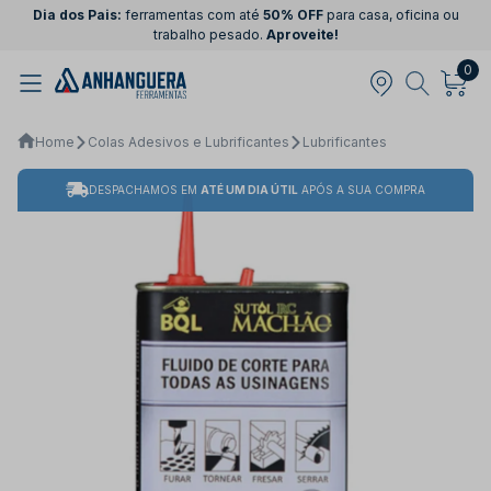
Dia dos Pais:
ferramentas com até
50% OFF
para casa, oficina ou
trabalho pesado.
Aproveite!
0
Home
Colas Adesivos e Lubrificantes
Lubrificantes
DESPACHAMOS EM
ATÉ UM DIA ÚTIL
APÓS A SUA COMPRA