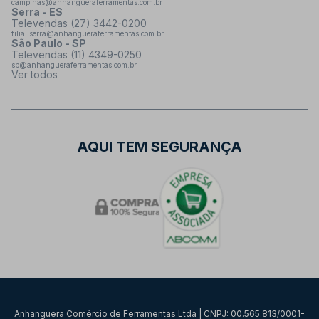
campinas@anhangueraferramentas.com.br
Serra - ES
Televendas (27) 3442-0200
filial.serra@anhangueraferramentas.com.br
São Paulo - SP
Televendas (11) 4349-0250
sp@anhangueraferramentas.com.br
Ver todos
AQUI TEM SEGURANÇA
Anhanguera Comércio de Ferramentas Ltda | CNPJ: 00.565.813/0001-