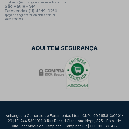
filial.serra@anhangueraferramentas.com.br
São Paulo - SP
Televendas (11) 4349-0250
sp@anhangueraferramentas.com.br
Ver todos
AQUI TEM SEGURANÇA
Anhanguera Comércio de Ferramentas Ltda | CNPJ: 00.565.813/0001-
29 | I.E: 244.539.101.113 Rua Ronald Cladstone Negri, 375 - Polo I de
Alta Tecnologia de Campinas | Campinas SP | CEP: 13069-472