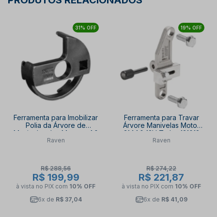
PRODUTOS RELACIONADOS
31% OFF
19% OFF
Ferramenta para Imobilizar
Ferramenta para Travar
Polia da Árvore de
Árvore Manivelas Motor
Manivelas dos Motores 1.0
GM 1.0 12V Turbo 131018
Raven
Raven
141019 RAVEN
RAVEN
R$ 288,56
R$ 274,22
R$ 199,99
R$ 221,87
à vista no PIX
com
10% OFF
à vista no PIX
com
10% OFF
6x de
R$ 37,04
6x de
R$ 41,09