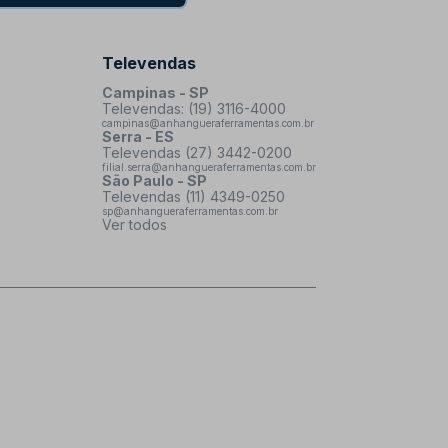
Televendas
Campinas - SP
Televendas: (19) 3116-4000
campinas@anhangueraferramentas.com.br
Serra - ES
Televendas (27) 3442-0200
filial.serra@anhangueraferramentas.com.br
São Paulo - SP
Televendas (11) 4349-0250
sp@anhangueraferramentas.com.br
Ver todos