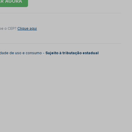
AR
be o CEP?
Clique aqui
lidade de uso e consumo -
Sujeito à tributação estadual