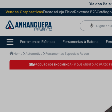
Dia dos Pais:
Vendas Corporativas
Empresa
Loja Física
Revenda B2B
Catálogo
Ferramentas Elétricas
Ferramentas à Bateria
Fer
Home
Automotivo
Ferramentas Especiais Raven
PRODUTO SOB ENCOMENDA
- FIQUE ATENTO AO PRAZO FI