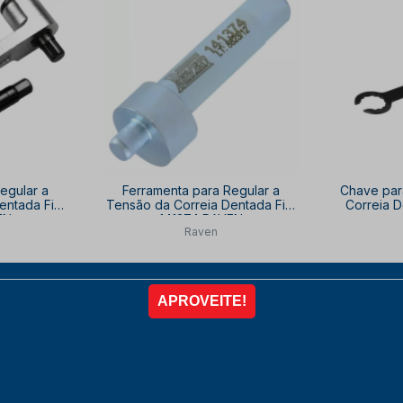
egular a
Ferramenta para Regular a
Chave par
entada Fiat
Tensão da Correia Dentada Fiat
Correia D
EN
141374 RAVEN
Raven
00
de
R$ 99,33
9,80
R$ 80,41
por
por
10% OFF
à vista no PIX
com
10% OFF
à vista 
,04
6x de
R$ 14,89
R
COMPRAR