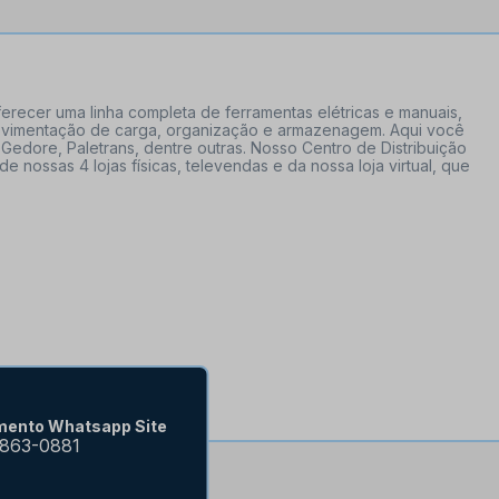
erecer uma linha completa de ferramentas elétricas e manuais,
 movimentação de carga, organização e armazenagem. Aqui você
Gedore, Paletrans, dentre outras. Nosso Centro de Distribuição
ossas 4 lojas físicas, televendas e da nossa loja virtual, que
mento Whatsapp Site
9863-0881