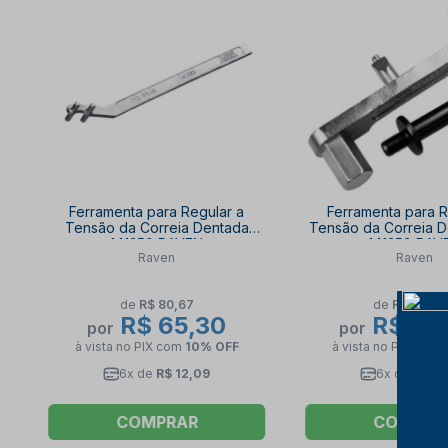
Ferramenta para Regular a
Ferramenta para R
Tensão da Correia Dentada
Tensão da Correia D
141350 RAVEN
141359 RAV
Raven
Raven
de
R$ 80,67
de
R$ 229,
R$ 65,30
R$ 12
por
por
à vista no PIX
com
10% OFF
à vista no PIX
com
6x de
R$ 12,09
6x de
R$ 24
COMPRAR
COMPRA