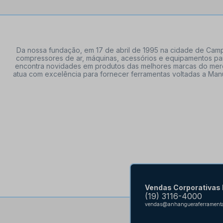
Da nossa fundação, em 17 de abril de 1995 na cidade de Campi
compressores de ar, máquinas, acessórios e equipamentos par
encontra novidades em produtos das melhores marcas do mercado
atua com excelência para fornecer ferramentas voltadas a Manu
Vendas Corporativas
(19) 3116-4000
vendas@anhangueraferramenta