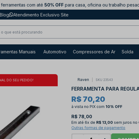
ferramentas com até
50% OFF
para casa, oficina ou trabalho pesa
Blog
Atendimento Exclusivo Site
ramentas Manuais
Automotivo
Compressores de Ar
Solda
Raven
SKU 23543
NAL DO SEU PEDIDO!
FERRAMENTA PARA REGULA
R$ 70,20
à vista no PIX
com
10% OFF
R$ 78,00
Em até
6x de
R$ 13,00
sem juros no
Outras formas de pagamento