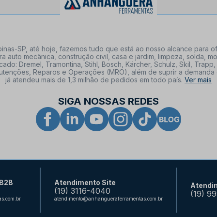
nas-SP, até hoje, fazemos tudo que está ao nosso alcance para of
a auto mecânica, construção civil, casa e jardim, limpeza, solda,
: Dremel, Tramontina, Stihl, Bosch, Kärcher, Schulz, Skil, Trapp, 
tenções, Reparos e Operações (MRO), além de suprir a demanda de n
já atendeu mais de 1,3 milhão de pedidos em todo país.
Ver mais
SIGA NOSSAS REDES
 B2B
Atendimento Site
Atendi
(19) 3116-4040
(19) 9
s.com.br
atendimento@anhangueraferramentas.com.br