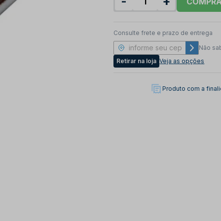
-
+
COMPR
Consulte frete e prazo de entrega
Não sa
Retirar na loja
Veja as opções
Produto com a fina