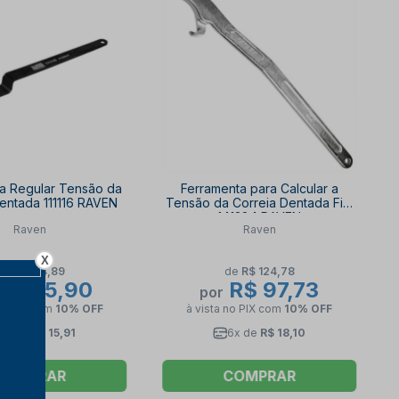
a Regular Tensão da
Ferramenta para Calcular a
entada 111116 RAVEN
Tensão da Correia Dentada Fiat
141384 RAVEN
Raven
Raven
X
de
R$ 124,89
de
R$ 124,78
R$ 85,90
R$ 97,73
por
no PIX
com
10% OFF
à vista no PIX
com
10% OFF
6x de
R$ 15,91
6x de
R$ 18,10
COMPRAR
COMPRAR