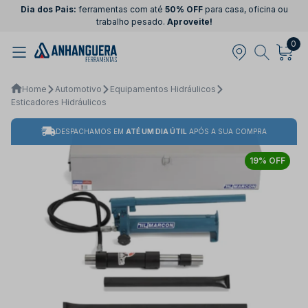
Dia dos Pais:
ferramentas com até
50% OFF
para casa, oficina ou
trabalho pesado.
Aproveite!
0
Home
Automotivo
Equipamentos Hidráulicos
Esticadores Hidráulicos
DESPACHAMOS EM
ATÉ UM DIA ÚTIL
APÓS A SUA COMPRA
19% OFF