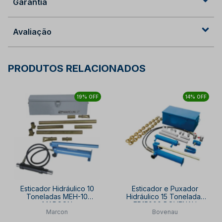
Garantia
Avaliação
PRODUTOS RELACIONADOS
19% OFF
14% OFF
Esticador Hidráulico 10
Esticador e Puxador
Toneladas MEH-10
Hidráulico 15 Toneladas
MARCON
EP15000 BOVENAU
Marcon
Bovenau