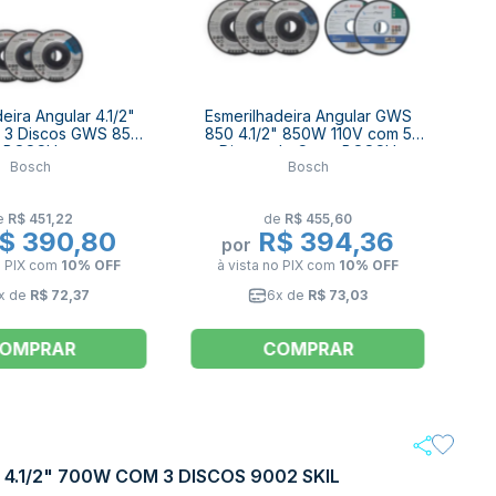
eira Angular 4.1/2"
Esmerilhadeira Angular GWS
3 Discos GWS 850
850 4.1/2" 850W 110V com 5
BOSCH
Discos de Corte BOSCH
Bosch
Bosch
e
R$ 451,22
de
R$ 455,60
$ 390,80
R$ 394,36
por
o PIX
com
10% OFF
à vista no PIX
com
10% OFF
x de
R$ 72,37
6x de
R$ 73,03
OMPRAR
COMPRAR
4.1/2" 700W COM 3 DISCOS 9002 SKIL