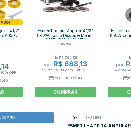
RADO!
ular 4.1/2"
Esmerilhadeira Angular 4.1/2"
Esmerilhad
 EAV650
840W com 5 Discos e Maleta
850W com 
R
9557HPGX2 MAKITA
Makita
de
R$ 794,56
d
R$ 688,13
R
por
por
,14
à vista no PIX
com
10% OFF
à vista n
m
10% OFF
6x de
R$ 127,43
6
5,40
AR
COMPRAR
C
Skil
SKU 91168
A COMPRA
ESMERILHADEIRA ANGULAR 