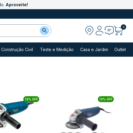
do.
Aproveite!
0
Construção Civil
Teste e Medição
Casa e Jardim
Outlet
13% OFF
13% OFF