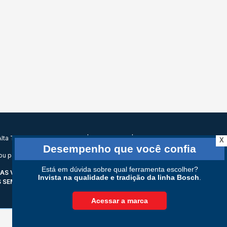
e Alta Tecnologia de Campinas | Campinas SP | CEP: 13069-472
X
u parcial sem nossa autorização. Imagens meramente ilustrativas.
VIA INTERNET. EM CASO DE DIVERGÊNCIA DE PREÇOS NO SITE, O
SEM AVISO PRÉVIO.