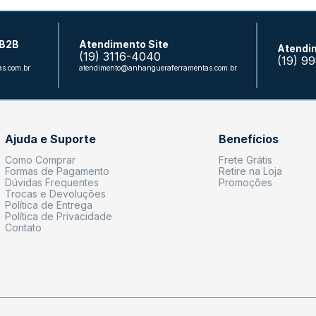
 B2B
Atendimento Site
Atendi
(19) 3116-4040
(19) 9
s.com.br
atendimento@anhangueraferramentas.com.br
Ajuda e Suporte
Benefícios
Como Comprar
Frete Grátis
Formas de Pagamento
Retire na Loja
Dúvidas Frequentes
Promoções
Trocas e Devoluções
Política de Entrega
Política de Privacidade
Contato