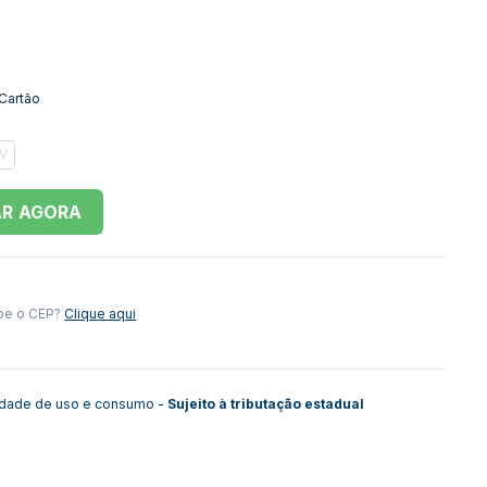
 Cartão
V
AR
be o CEP?
Clique aqui
lidade de uso e consumo -
Sujeito à tributação estadual