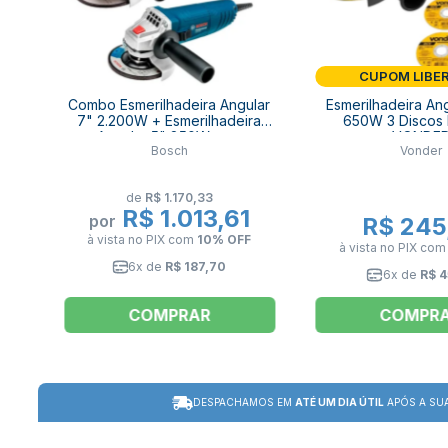
CUPOM LIBE
Combo Esmerilhadeira Angular
Esmerilhadeira Ang
7" 2.200W + Esmerilhadeira
650W 3 Discos
Angular 5" 850W com
VONDE
Bosch
Vonder
Acessórios BOSCH
de
R$ 1.170,33
R$ 1.013,61
por
R$ 245
à vista no PIX
com
10% OFF
à vista no PIX
co
6x de
R$ 187,70
6x de
R$ 4
COMPRAR
COMPR
DESPACHAMOS EM
ATÉ UM DIA ÚTIL
APÓS A SU