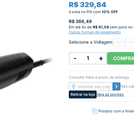
R$ 329,84
à vista no PIX
com
10% OFF
R$ 366,49
Em até
6x de
R$ 61,08
sem juros no
Outras formas de pagamento
Selecione a Voltagem:
110V
220
-
+
COMPR
Consulte frete e prazo de entrega
Não sa
Retirar na loja
Veja as opções
Produto com a fina