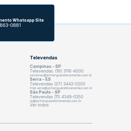
mento Whatsapp Site
9863-0881
Televendas
Campinas - SP
Televendas: (19) 3116-4000
campinas@anhangueraferramentas.com.br
Serra - ES
Televendas (27) 3442-0200
filial.serra@anhangueraferramentas.com.br
São Paulo - SP
Televendas (11) 4349-0250
sp@anhangueraferramentas.com.br
Ver todos