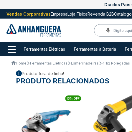
Dia dos Pais:
Vendas Corporativas
Empresa
Loja Física
Revenda B2B
Catálogo
Ferramentas Elétricas
Ferramentas à Bateria
Fer
Home
Ferramentas Elétricas
Esmerilhadeiras
4 1/2 Polegadas
Produto fora de linha!
PRODUTO RELACIONADOS
13% OFF