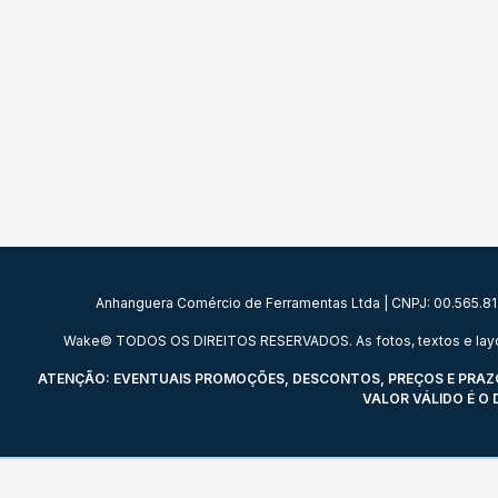
Anhanguera Comércio de Ferramentas Ltda | CNPJ: 00.565.813/
Wake© TODOS OS DIREITOS RESERVADOS. As fotos, textos e layout a
ATENÇÃO: EVENTUAIS PROMOÇÕES, DESCONTOS, PREÇOS E PRAZOS
VALOR VÁLIDO É O