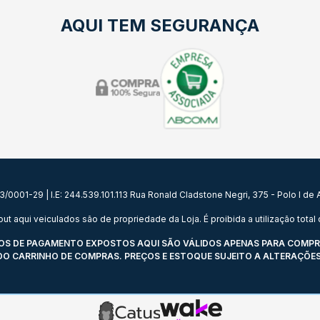
AQUI TEM SEGURANÇA
0001-29 | I.E: 244.539.101.113 Rua Ronald Cladstone Negri, 375 - Polo I d
qui veiculados são de propriedade da Loja. É proibida a utilização total o
 DE PAGAMENTO EXPOSTOS AQUI SÃO VÁLIDOS APENAS PARA COMPRAS 
 DO CARRINHO DE COMPRAS. PREÇOS E ESTOQUE SUJEITO A ALTERAÇÕES 