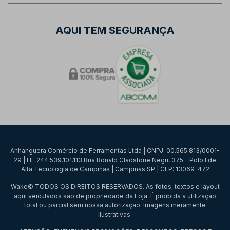
AQUI TEM SEGURANÇA
Anhanguera Comércio de Ferramentas Ltda | CNPJ: 00.565.813/0001-
29 | I.E: 244.539.101.113 Rua Ronald Cladstone Negri, 375 - Polo I de
Alta Tecnologia de Campinas | Campinas SP | CEP: 13069-472
Wake© TODOS OS DIREITOS RESERVADOS. As fotos, textos e layout
aqui veiculados são de propriedade da Loja. É proibida a utilização
total ou parcial sem nossa autorização. Imagens meramente
ilustrativas.