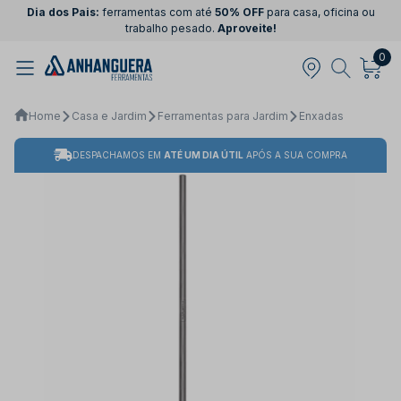
Dia dos Pais:
ferramentas com até
50% OFF
para casa, oficina ou
trabalho pesado.
Aproveite!
0
Home
Casa e Jardim
Ferramentas para Jardim
Enxadas
DESPACHAMOS EM
ATÉ UM DIA ÚTIL
APÓS A SUA COMPRA