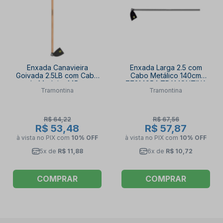
Enxada Canavieira
Enxada Larga 2.5 com
Goivada 2.5LB com Cabo
Cabo Metálico 140cm
de Madeira 145cm
77214954 TRAMONTINA
Tramontina
Tramontina
77215754 TRAMONTINA
R$ 64,22
R$ 67,56
R$ 53,48
R$ 57,87
à vista no PIX
com
10% OFF
à vista no PIX
com
10% OFF
5x de
R$ 11,88
6x de
R$ 10,72
COMPRAR
COMPRAR