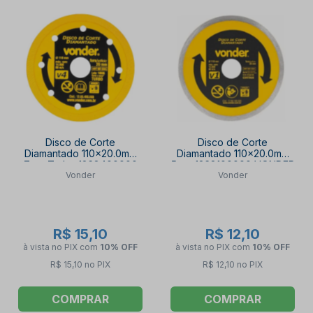
Disco de Corte
Disco de Corte
Diamantado 110x20.0mm
Diamantado 110x20.0mm
7mm Turbo 1268400000
5mm 1268100000 VONDER
Vonder
Vonder
VONDER
R$ 15,10
R$ 12,10
à vista no PIX
com
10% OFF
à vista no PIX
com
10% OFF
R$ 15,10 no PIX
R$ 12,10 no PIX
COMPRAR
COMPRAR