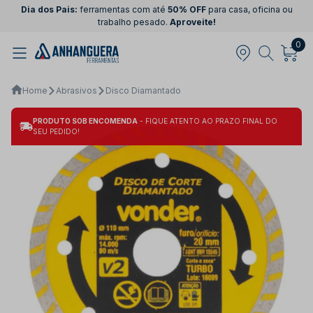
Dia dos Pais:
ferramentas com até
50% OFF
para casa, oficina ou
trabalho pesado.
Aproveite!
0
Home
Abrasivos
Disco Diamantado
PRODUTO SOB ENCOMENDA
- FIQUE ATENTO AO PRAZO FINAL DO
SEU PEDIDO!