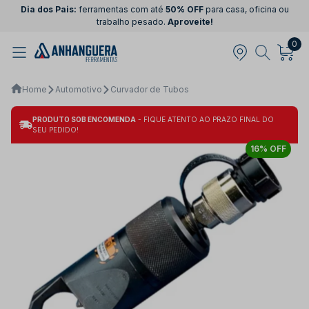
Dia dos Pais:
ferramentas com até
50% OFF
para casa, oficina ou
trabalho pesado.
Aproveite!
0
Home
Automotivo
Curvador de Tubos
PRODUTO SOB ENCOMENDA
- FIQUE ATENTO AO PRAZO FINAL DO
SEU PEDIDO!
16% OFF