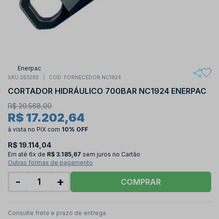
Enerpac
SKU 263293
COD. FORNECEDOR NC1924
CORTADOR HIDRÁULICO 700BAR NC1924 ENERPAC
R$ 20.568,00
R$ 17.202,64
à vista no PIX
com
10% OFF
R$ 19.114,04
Em até
6x de
R$ 3.185,67
sem juros no Cartão
Outras formas de pagamento
-
+
COMPRAR
Consulte frete e prazo de entrega