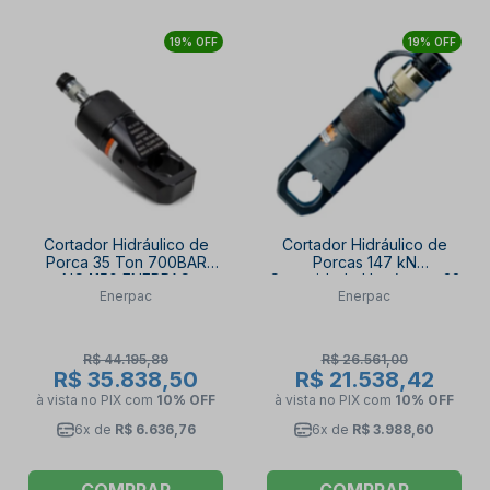
19% OFF
19% OFF
Cortador Hidráulico de
Cortador Hidráulico de
Porca 35 Ton 700BAR
Porcas 147 kN
NC4150 ENERPAC
Capacidade Hexágono 32
Enerpac
Enerpac
mm NC2432 ENERPAC
R$ 44.195,89
R$ 26.561,00
R$ 35.838,50
R$ 21.538,42
à vista no PIX
com
10% OFF
à vista no PIX
com
10% OFF
6x de
R$ 6.636,76
6x de
R$ 3.988,60