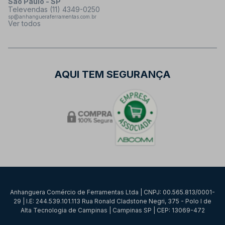
São Paulo - SP
Televendas (11) 4349-0250
sp@anhangueraferramentas.com.br
Ver todos
AQUI TEM SEGURANÇA
Anhanguera Comércio de Ferramentas Ltda | CNPJ: 00.565.813/0001-
29 | I.E: 244.539.101.113 Rua Ronald Cladstone Negri, 375 - Polo I de
Alta Tecnologia de Campinas | Campinas SP | CEP: 13069-472