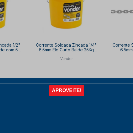
ncada 1/2"
Corrente Soldada Zincada 1/4"
Corrente 
lde com 50
6.5mm Elo Curto Balde 25Kg
6.5mm 
VONDER
1558014000 VONDER
1558
Vonder
LTA
SOB CONSULTA
SO