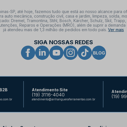
nas-SP, até hoje, fazemos tudo que está ao nosso alcance para of
a auto mecânica, construção civil, casa e jardim, limpeza, solda,
: Dremel, Tramontina, Stihl, Bosch, Kärcher, Schulz, Skil, Trapp, 
tenções, Reparos e Operações (MRO), além de suprir a demanda de n
já atendeu mais de 1,3 milhão de pedidos em todo país.
Ver mais
SIGA NOSSAS REDES
 B2B
Atendimento Site
Atendi
(19) 3116-4040
(19) 9
s.com.br
atendimento@anhangueraferramentas.com.br