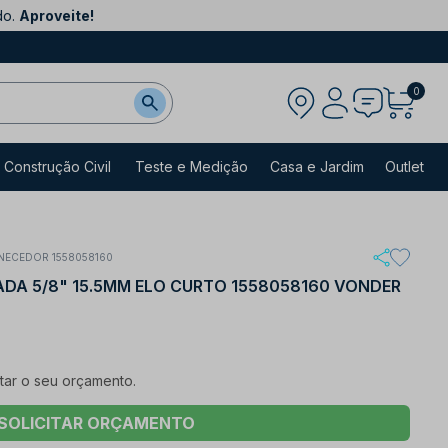
do.
Aproveite!
0
Construção Civil
Teste e Medição
Casa e Jardim
Outlet
NECEDOR 1558058160
DA 5/8" 15.5MM ELO CURTO 1558058160 VONDER
itar o seu orçamento.
SOLICITAR ORÇAMENTO