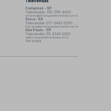
Televendas
Campinas - SP
Televendas: (19) 3116-4000
campinas@anhangueraferramentas.com.br
Serra - ES
Televendas (27) 3442-0200
filial.serra@anhangueraferramentas.com.br
São Paulo - SP
Televendas (11) 4349-0250
sp@anhangueraferramentas.com.br
Ver todos