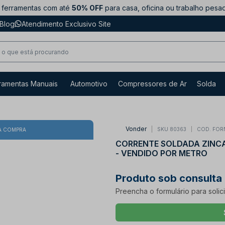
ferramentas com até
50% OFF
para casa, oficina ou trabalho pesa
Blog
Atendimento Exclusivo Site
ramentas Manuais
Automotivo
Compressores de Ar
Solda
Vonder
SKU 80363
COD. FOR
A COMPRA
CORRENTE SOLDADA ZINCA
- VENDIDO POR METRO
Produto sob consulta
Preencha o formulário para solic