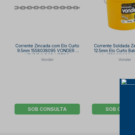
Corrente Zincada com Elo Curto
Corrente Soldada Zi
9.5mm 1558038095 VONDER -
12.5mm Elo Curto Ba
VENDIDO POR METRO
Kg 1558012000 
Vonder
Vonder
SOB CONSULTA
SOB CONSU