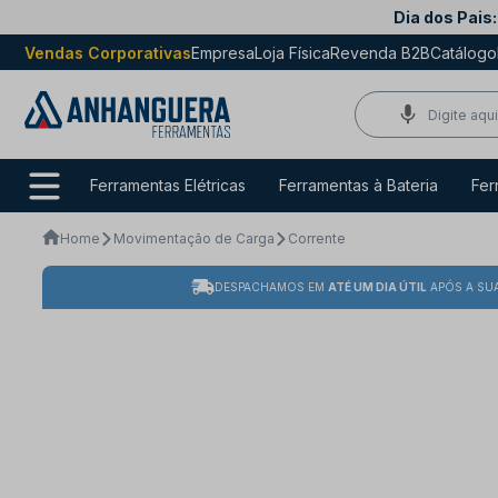
Dia dos Pais:
Vendas Corporativas
Empresa
Loja Física
Revenda B2B
Catálogo
Ferramentas Elétricas
Ferramentas à Bateria
Fer
Home
Movimentação de Carga
Corrente
DESPACHAMOS EM
ATÉ UM DIA ÚTIL
APÓS A SU