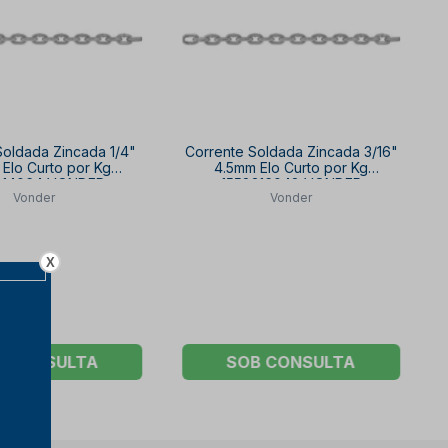
Soldada Zincada 1/4"
Corrente Soldada Zincada 3/16"
Elo Curto por Kg
4.5mm Elo Curto por Kg
014064 VONDER
1558316048 VONDER
Vonder
Vonder
X
B CONSULTA
SOB CONSULTA