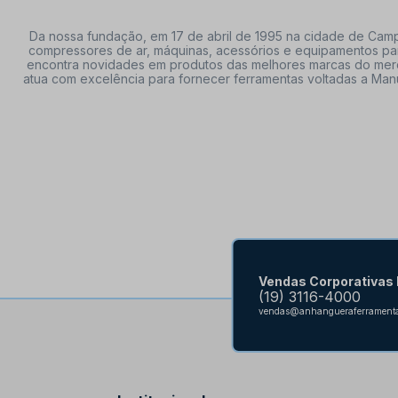
Da nossa fundação, em 17 de abril de 1995 na cidade de Campi
compressores de ar, máquinas, acessórios e equipamentos par
encontra novidades em produtos das melhores marcas do mercado
atua com excelência para fornecer ferramentas voltadas a Manu
Vendas Corporativas
(19) 3116-4000
vendas@anhangueraferramenta