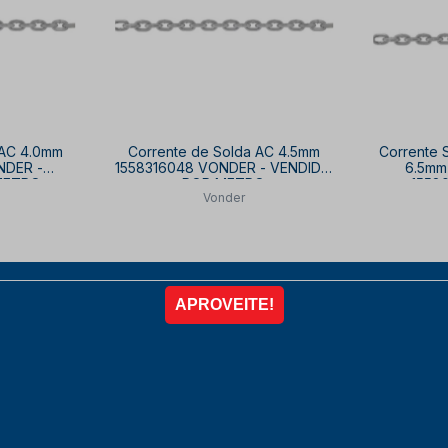
 AC 4.0mm
Corrente de Solda AC 4.5mm
Corrente 
NDER -
1558316048 VONDER - VENDIDO
6.5mm 
METRO
POR METRO
1558
Vonder
LTA
SOB CONSULTA
SO