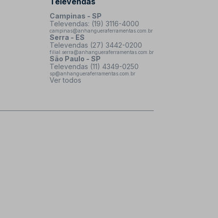
Televendas
Campinas - SP
Televendas: (19) 3116-4000
campinas@anhangueraferramentas.com.br
Serra - ES
Televendas (27) 3442-0200
filial.serra@anhangueraferramentas.com.br
São Paulo - SP
Televendas (11) 4349-0250
sp@anhangueraferramentas.com.br
Ver todos