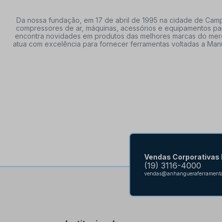
Da nossa fundação, em 17 de abril de 1995 na cidade de Campi
compressores de ar, máquinas, acessórios e equipamentos par
encontra novidades em produtos das melhores marcas do mercado
atua com excelência para fornecer ferramentas voltadas a Manu
Vendas Corporativas
(19) 3116-4000
vendas@anhangueraferramenta