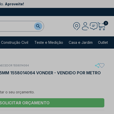
do.
Aproveite!
0
Construção Civil
Teste e Medição
Casa e Jardim
Outlet
NECEDOR 1558014064
.5MM 1558014064 VONDER - VENDIDO POR METRO
itar o seu orçamento.
SOLICITAR ORÇAMENTO