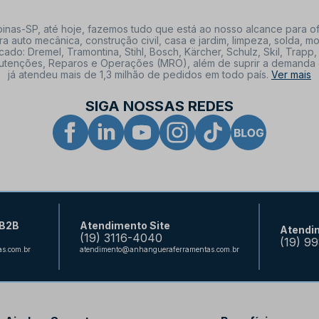
nas-SP, até hoje, fazemos tudo que está ao nosso alcance para of
a auto mecânica, construção civil, casa e jardim, limpeza, solda,
: Dremel, Tramontina, Stihl, Bosch, Kärcher, Schulz, Skil, Trapp, 
tenções, Reparos e Operações (MRO), além de suprir a demanda de n
já atendeu mais de 1,3 milhão de pedidos em todo país.
Ver mais
SIGA NOSSAS REDES
 B2B
Atendimento Site
Atendi
(19) 3116-4040
(19) 9
s.com.br
atendimento@anhangueraferramentas.com.br