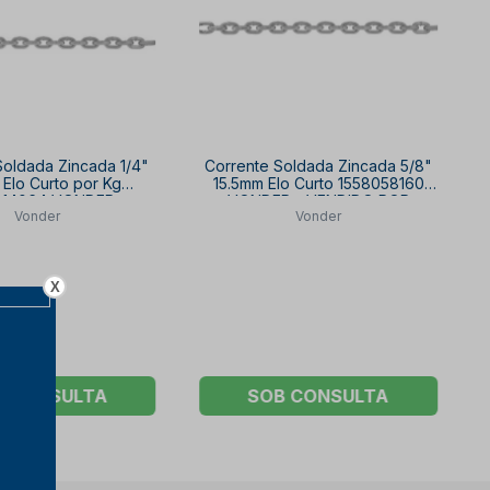
Soldada Zincada 1/4"
Corrente Soldada Zincada 5/8"
Elo Curto por Kg
15.5mm Elo Curto 1558058160
014064 VONDER
VONDER - VENDIDO POR
Vonder
Vonder
METRO
X
B CONSULTA
SOB CONSULTA