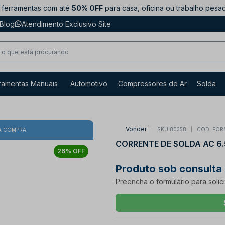
ferramentas com até
50% OFF
para casa, oficina ou trabalho pesa
Blog
Atendimento Exclusivo Site
ramentas Manuais
Automotivo
Compressores de Ar
Solda
Vonder
SKU 80358
COD. FOR
A COMPRA
CORRENTE DE SOLDA AC 6
26% OFF
Produto sob consulta
Preencha o formulário para solic