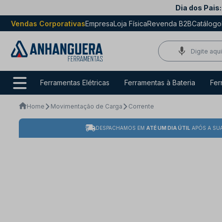
Dia dos Pais:
Vendas Corporativas
Empresa
Loja Física
Revenda B2B
Catálogo
Ferramentas Elétricas
Ferramentas à Bateria
Fer
Home
Movimentação de Carga
Corrente
DESPACHAMOS EM
ATÉ UM DIA ÚTIL
APÓS A SU