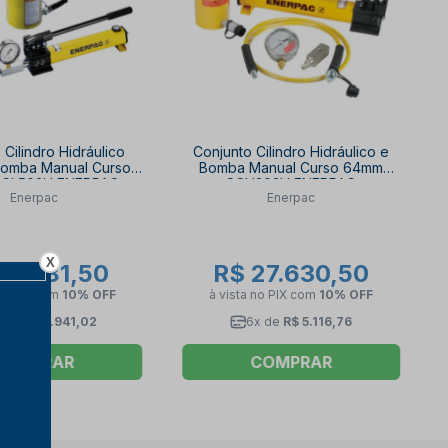
 Cilindro Hidráulico
Conjunto Cilindro Hidráulico e
Bomba Manual Curso
Bomba Manual Curso 64mm
CL502H ENERPAC
SCH302H ENERPAC
Enerpac
Enerpac
X
21.281,50
R$ 27.630,50
no PIX
com
10% OFF
à vista no PIX
com
10% OFF
x de
R$ 3.941,02
6x de
R$ 5.116,76
COMPRAR
COMPRAR