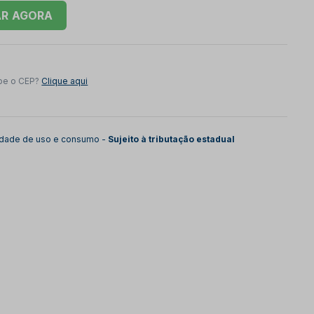
AR
be o CEP?
Clique aqui
lidade de uso e consumo -
Sujeito à tributação estadual