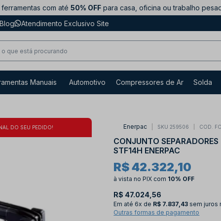
ferramentas com até
50% OFF
para casa, oficina ou trabalho pesa
Blog
Atendimento Exclusivo Site
ramentas Manuais
Automotivo
Compressores de Ar
Solda
Enerpac
SKU 259506
COD. F
NAL DO SEU PEDIDO!
CONJUNTO SEPARADORES 
STF14H ENERPAC
R$ 42.322,10
à vista no PIX
com
10% OFF
R$ 47.024,56
Em até
6x de
R$ 7.837,43
sem juros 
Outras formas de pagamento