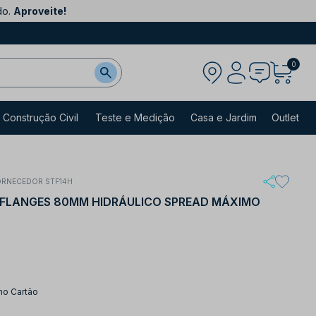
do.
Aproveite!
0
Construção Civil
Teste e Medição
Casa e Jardim
Outlet
ORNECEDOR STF14H
FLANGES 80MM HIDRÁULICO SPREAD MÁXIMO
no Cartão