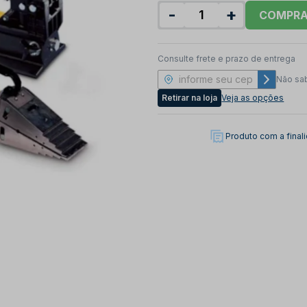
-
+
COMPR
Consulte frete e prazo de entrega
Não sa
Retirar na loja
Veja as opções
Produto com a fina