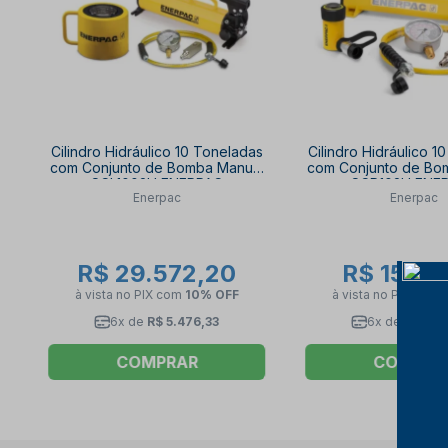
Cilindro Hidráulico 10 Toneladas
Cilindro Hidráulico 1
com Conjunto de Bomba Manual
com Conjunto de Bo
SCL1002H ENERPAC
SCR102H ENE
Enerpac
Enerpac
R$ 29.572,20
R$ 15.33
à vista no PIX
com
10% OFF
à vista no PIX
com
6x de
R$ 5.476,33
6x de
R$ 2.8
COMPRAR
COMPRA