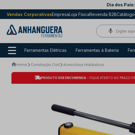
Dia dos Pais:
Vendas Corporativas
Empresa
Loja Física
Revenda B2B
Catálogo
Ferramentas Elétricas
Ferramentas à Bateria
Fer
Home
Construção Civil
Acessórios Hidráulicos
PRODUTO SOB ENCOMENDA
- FIQUE ATENTO AO PRAZO FI