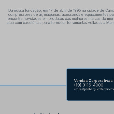
Da nossa fundação, em 17 de abril de 1995 na cidade de Campi
compressores de ar, máquinas, acessórios e equipamentos par
encontra novidades em produtos das melhores marcas do mercado
atua com excelência para fornecer ferramentas voltadas a Manu
Vendas Corporativas
(19) 3116-4000
vendas@anhangueraferramenta