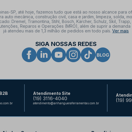
nas-SP, até hoje, fazemos tudo que está ao nosso alcance para of
a auto mecânica, construção civil, casa e jardim, limpeza, solda,
: Dremel, Tramontina, Stihl, Bosch, Kärcher, Schulz, Skil, Trapp, 
tenções, Reparos e Operações (MRO), além de suprir a demanda de n
já atendeu mais de 1,3 milhão de pedidos em todo país.
Ver mais
SIGA NOSSAS REDES
 B2B
Atendimento Site
Atendi
(19) 3116-4040
(19) 9
s.com.br
atendimento@anhangueraferramentas.com.br