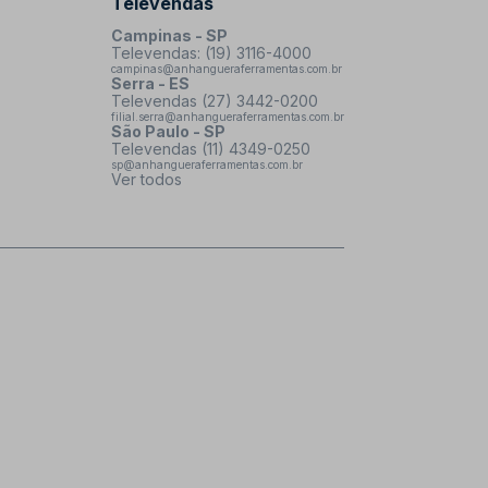
Televendas
Campinas - SP
Televendas: (19) 3116-4000
campinas@anhangueraferramentas.com.br
Serra - ES
Televendas (27) 3442-0200
filial.serra@anhangueraferramentas.com.br
São Paulo - SP
Televendas (11) 4349-0250
sp@anhangueraferramentas.com.br
Ver todos