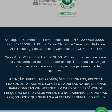
Anhanguera Comércio de Ferramentas Ltda | CNPJ: 00.565.813/0001-
29 | I.E: 244.539.101.113 Rua Ronald Cladstone Negri, 375 - Polo I de
Alta Tecnologia de Campinas | Campinas SP | CEP: 13069-472
Wake© TODOS OS DIREITOS RESERVADOS. As fotos, textos e layout
aqui veiculados são de propriedade da Loja. É proibida a utilização
total ou parcial sem nossa autorização. Imagens meramente
ilustrativas.
ATENÇÃO: EVENTUAIS PROMOÇÕES, DESCONTOS, PREÇOS E
PRAZOS DE PAGAMENTO EXPOSTOS AQUI SÃO VÁLIDOS APENAS
PARA COMPRAS VIA INTERNET. EM CASO DE DIVERGÊNCIA DE
PREÇOS NO SITE, O VALOR VÁLIDO É O DO CARRINHO DE COMPRAS.
PREÇOS E ESTOQUE SUJEITO A ALTERAÇÕES SEM AVISO PRÉVIO.