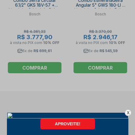
Combo Serra Circular
Combo Esmerilhadeira
6.1/2" GKS 18V-57 +
Angular 5" GWS 180-LI +
Lixadeira Orbital de Palma
Lixadeira Orbital de Palma
Bosch
Bosch
113 x 105mm GSS 18V-10 +
GSS 18V-10 + Bolsa + 2
Bolsa + 2 Baterias 18V e
Baterias 18V e Carregador
Carregador Rápido 4.0AH
4.0AH BOSCH
BOSCH
R$ 4.361,33
R$ 3.370,00
R$ 3.777,90
R$ 2.946,17
à vista no PIX
com
10% OFF
à vista no PIX
com
10% OFF
6x de
R$ 699,61
6x de
R$ 545,59
COMPRAR
COMPRAR
X