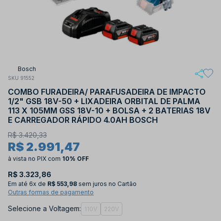
Bosch
SKU 91552
COMBO FURADEIRA/ PARAFUSADEIRA DE IMPACTO
1/2" GSB 18V-50 + LIXADEIRA ORBITAL DE PALMA
113 X 105MM GSS 18V-10 + BOLSA + 2 BATERIAS 18V
E CARREGADOR RÁPIDO 4.0AH BOSCH
R$ 3.420,33
R$ 2.991,47
à vista no PIX
com
10% OFF
R$ 3.323,86
Em até
6x de
R$ 553,98
sem juros no Cartão
Outras formas de pagamento
Selecione a Voltagem:
110V
220V