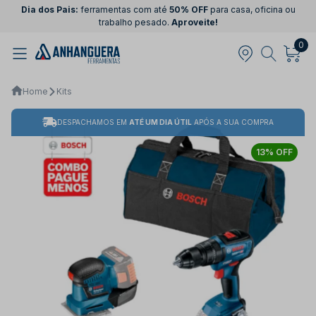
Dia dos Pais:
ferramentas com até
50% OFF
para casa, oficina ou
trabalho pesado.
Aproveite!
0
Home
Kits
DESPACHAMOS EM
ATÉ UM DIA ÚTIL
APÓS A SUA COMPRA
13% OFF