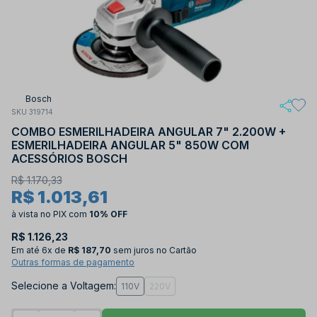
Bosch
SKU 319714
COMBO ESMERILHADEIRA ANGULAR 7" 2.200W +
ESMERILHADEIRA ANGULAR 5" 850W COM
ACESSÓRIOS BOSCH
R$ 1.170,33
R$ 1.013,61
à vista no PIX
com
10% OFF
R$ 1.126,23
Em até
6x de
R$ 187,70
sem juros no Cartão
Outras formas de pagamento
Selecione a Voltagem:
110V
220V