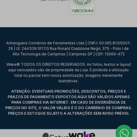
Anhanguera Comércio de Ferramentas Ltda | CNPJ: 00.565.813/0001-
29 | I.E: 244.539.101.113 Rua Ronald Cladstone Negri, 375 - Polo I de
Alta Tecnologia de Campinas | Campinas SP | CEP: 13069-472
Wake© TODOS OS DIREITOS RESERVADOS. As fotos, textos e layout
aqui veiculados são de propriedade da Loja. É proibida a utilização
total ou parcial sem nossa autorização. Imagens meramente
ilustrativas.
ATENÇÃO: EVENTUAIS PROMOÇÕES, DESCONTOS, PREÇOS E
PRAZOS DE PAGAMENTO EXPOSTOS AQUI SÃO VÁLIDOS APENAS
PARA COMPRAS VIA INTERNET. EM CASO DE DIVERGÊNCIA DE
PREÇOS NO SITE, O VALOR VÁLIDO É O DO CARRINHO DE COMPRAS.
PREÇOS E ESTOQUE SUJEITO A ALTERAÇÕES SEM AVISO PRÉVIO.