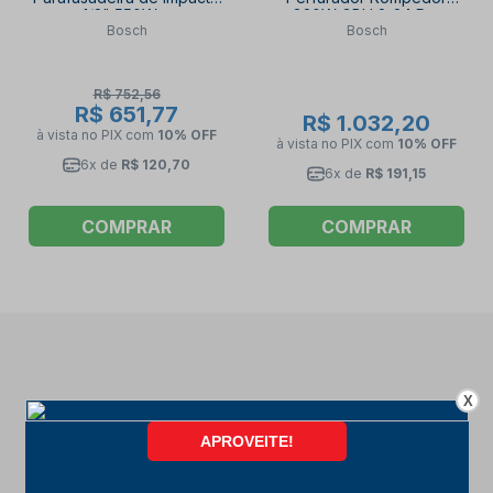
1/2" 550W +
820W GBH 2-24 D +
Bosch
Bosch
Esmerilhadeira Angular 5"
Esmerilhadeira Angular
850W com Acessórios
850W GWS 850 BOSCH
BOSCH
R$ 752,56
R$ 651,77
R$ 1.032,20
à vista no PIX
com
10% OFF
à vista no PIX
com
10% OFF
6x de
R$ 120,70
6x de
R$ 191,15
COMPRAR
COMPRAR
X