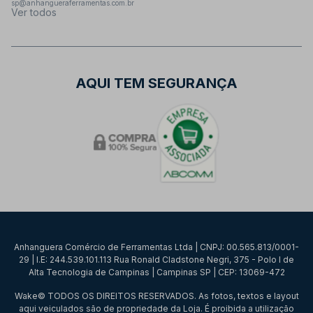
sp@anhangueraferramentas.com.br
Ver todos
AQUI TEM SEGURANÇA
Anhanguera Comércio de Ferramentas Ltda | CNPJ: 00.565.813/0001-
29 | I.E: 244.539.101.113 Rua Ronald Cladstone Negri, 375 - Polo I de
Alta Tecnologia de Campinas | Campinas SP | CEP: 13069-472
Wake© TODOS OS DIREITOS RESERVADOS. As fotos, textos e layout
aqui veiculados são de propriedade da Loja. É proibida a utilização