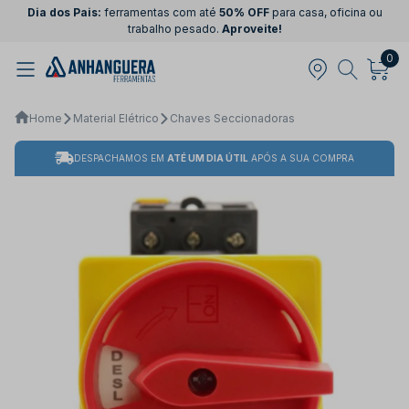
Dia dos Pais:
ferramentas com até
50% OFF
para casa, oficina ou
trabalho pesado.
Aproveite!
0
Home
Material Elétrico
Chaves Seccionadoras
DESPACHAMOS EM
ATÉ UM DIA ÚTIL
APÓS A SUA COMPRA