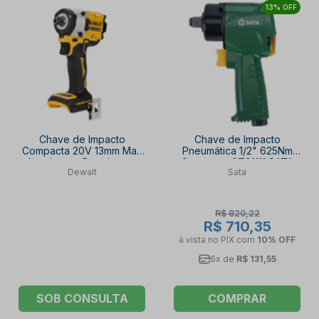
13% OFF
Chave de Impacto
Chave de Impacto
Compacta 20V 13mm Max
Pneumática 1/2" 625Nm
Atomic sem Bateria sem
Compacta ST01111 SATA
Dewalt
Sata
Carregador DCF922B-B3
DEWALT
R$ 820,22
R$ 710,35
à vista no PIX
com
10% OFF
6x de
R$ 131,55
SOB CONSULTA
COMPRAR