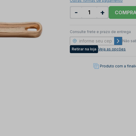
Outras formas de pagamento
-
+
COMPR
Consulte frete e prazo de entrega
Não sa
Retirar na loja
Veja as opções
Produto com a fina