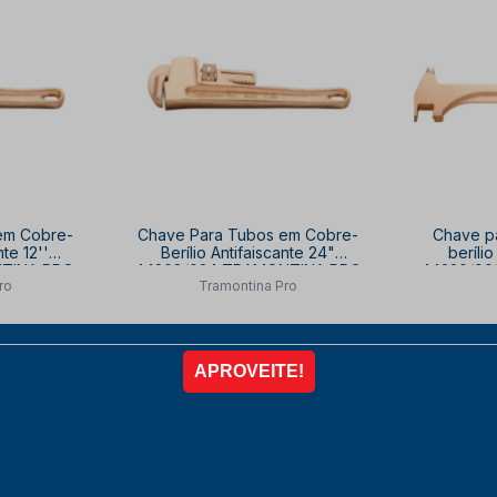
em Cobre-
Chave Para Tubos em Cobre-
Chave p
nte 12''
Berílio Antifaiscante 24"
berílio
TINA PRO
44208/024 TRAMONTINA PRO
44220/00
ro
Tramontina Pro
11
de
R$ 10.447,00
d
0,24
R$ 8.689,37
R
por
por
10% OFF
à vista no PIX
com
10% OFF
à vista 
3,01
6x de
R$ 1.609,14
6
R
COMPRAR