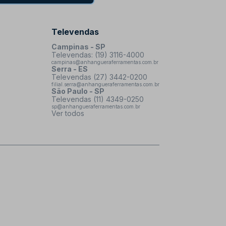
Televendas
Campinas - SP
Televendas: (19) 3116-4000
campinas@anhangueraferramentas.com.br
Serra - ES
Televendas (27) 3442-0200
filial.serra@anhangueraferramentas.com.br
São Paulo - SP
Televendas (11) 4349-0250
sp@anhangueraferramentas.com.br
Ver todos