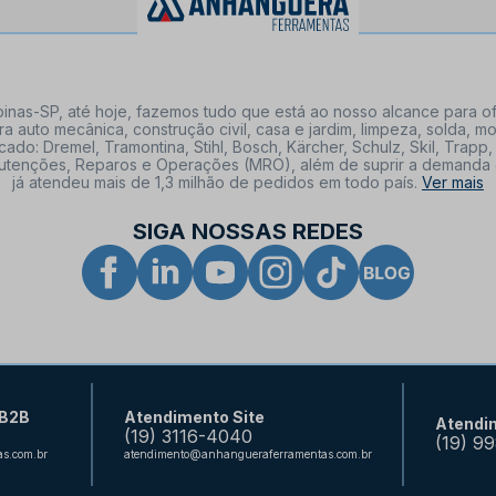
nas-SP, até hoje, fazemos tudo que está ao nosso alcance para of
a auto mecânica, construção civil, casa e jardim, limpeza, solda,
: Dremel, Tramontina, Stihl, Bosch, Kärcher, Schulz, Skil, Trapp, 
tenções, Reparos e Operações (MRO), além de suprir a demanda de n
já atendeu mais de 1,3 milhão de pedidos em todo país.
Ver mais
SIGA NOSSAS REDES
 B2B
Atendimento Site
Atendi
(19) 3116-4040
(19) 9
s.com.br
atendimento@anhangueraferramentas.com.br