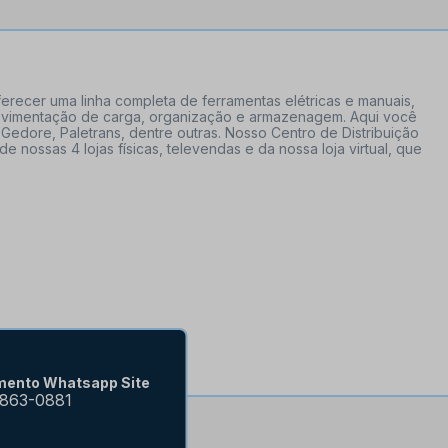
erecer uma linha completa de ferramentas elétricas e manuais,
 movimentação de carga, organização e armazenagem. Aqui você
Gedore, Paletrans, dentre outras. Nosso Centro de Distribuição
ossas 4 lojas físicas, televendas e da nossa loja virtual, que
mento Whatsapp Site
9863-0881