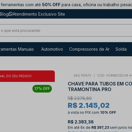
ferramentas com até
50% OFF
para casa, oficina ou trabalho pesa
Blog
Atendimento Exclusivo Site
ramentas Manuais
Automotivo
Compressores de Ar
Solda
SKU 110673
COD. FORNECEDOR 4
NAL DO SEU PEDIDO!
CHAVE PARA TUBOS EM COB
TRAMONTINA PRO
17% OFF
R$ 2.578,89
R$ 2.145,02
à vista no PIX
com
10% OFF
R$ 2.383,36
Em até
6x de
R$ 397,23
sem juros no