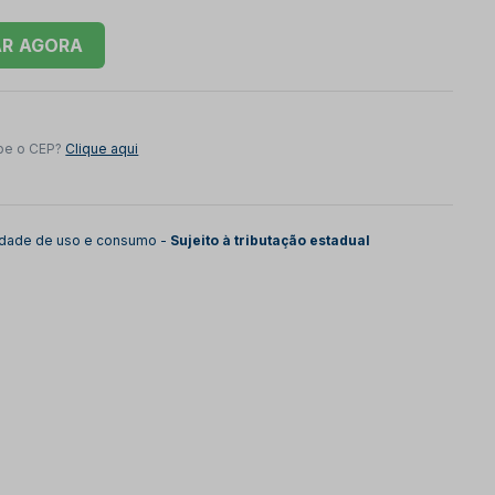
AR
be o CEP?
Clique aqui
lidade de uso e consumo -
Sujeito à tributação estadual