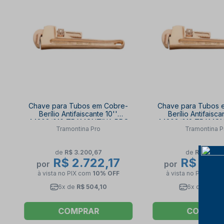
Chave para Tubos em Cobre-
Chave para Tubos 
Berílio Antifaiscante 10''
Berílio Antifaisca
44208/010 TRAMONTINA PRO
44208/012 TRAMON
Tramontina Pro
Tramontina P
de
R$ 3.200,67
de
R$ 3.892,
R$ 2.722,17
R$ 3.31
por
por
à vista no PIX
com
10% OFF
à vista no PIX
com
6x de
R$ 504,10
6x de
R$ 61
COMPRAR
COMPRA