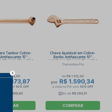
ara Tambor Cobre-
Chave Ajustável em Cobre-
 Antifaiscante 15''
Berílio Antifaiscante 10"
0 TRAMONTINA PRO
44207/010 TRAMONTINA PRO
Tramontina Pro
X
e
R$ 2.854,00
de
R$ 1.912,00
$ 2.373,87
R$ 1.590,34
por
no PIX
com
10% OFF
à vista no PIX
com
10% OFF
x de
R$ 439,60
6x de
R$ 294,51
COMPRAR
COMPRAR