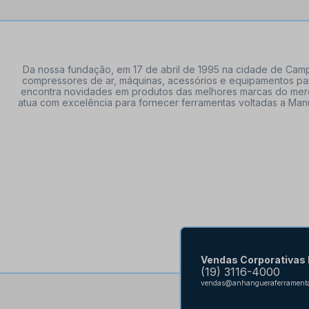
Da nossa fundação, em 17 de abril de 1995 na cidade de Campi
compressores de ar, máquinas, acessórios e equipamentos par
encontra novidades em produtos das melhores marcas do mercado
atua com excelência para fornecer ferramentas voltadas a Manu
Vendas Corporativas
(19) 3116-4000
vendas@anhangueraferramenta