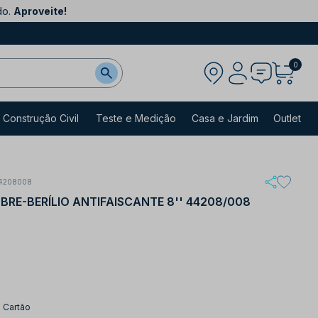
do.
Aproveite!
0
Construção Civil
Teste e Medição
Casa e Jardim
Outlet
4208008
RE-BERÍLIO ANTIFAISCANTE 8'' 44208/008
 Cartão