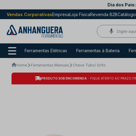
Dia dos Pais:
Vendas Corporativas
Empresa
Loja Física
Revenda B2B
Catálogo
Ferramentas Elétricas
Ferramentas à Bateria
Fer
Home
Ferramentas Manuais
Chave Tubo/ Grifo
PRODUTO SOB ENCOMENDA
- FIQUE ATENTO AO PRAZO FI