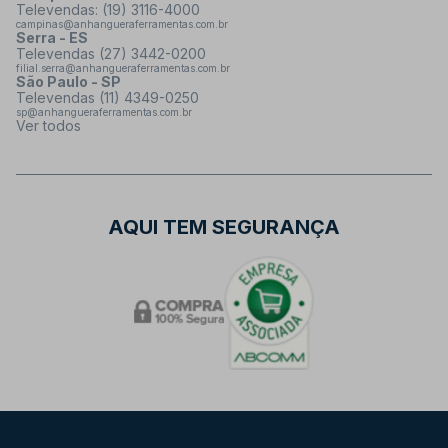
Televendas: (19) 3116-4000
campinas@anhangueraferramentas.com.br
Serra - ES
Televendas (27) 3442-0200
filial.serra@anhangueraferramentas.com.br
São Paulo - SP
Televendas (11) 4349-0250
sp@anhangueraferramentas.com.br
Ver todos
AQUI TEM SEGURANÇA