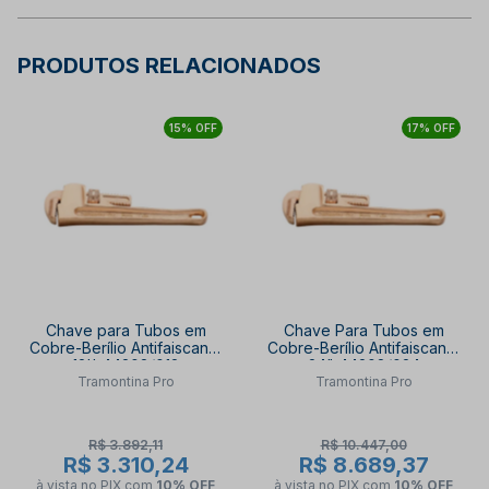
PRODUTOS RELACIONADOS
15% OFF
17% OFF
Chave para Tubos em
Chave Para Tubos em
Cobre-Berílio Antifaiscante
Cobre-Berílio Antifaiscante
12'' 44208/012
24" 44208/024
Tramontina Pro
Tramontina Pro
TRAMONTINA PRO
TRAMONTINA PRO
R$ 3.892,11
R$ 10.447,00
R$ 3.310,24
R$ 8.689,37
à vista no PIX
com
10% OFF
à vista no PIX
com
10% OFF