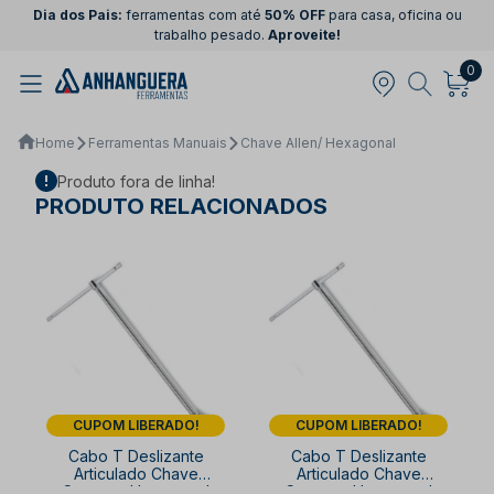
Dia dos Pais:
ferramentas com até
50% OFF
para casa, oficina ou
trabalho pesado.
Aproveite!
0
Home
Ferramentas Manuais
Chave Allen/ Hexagonal
Produto fora de linha!
PRODUTO RELACIONADOS
CUPOM LIBERADO!
CUPOM LIBERADO!
Cabo T Deslizante
Cabo T Deslizante
m
Articulado Chave
Articulado Chave
Soquete Hexagonal
Soquete Hexagonal