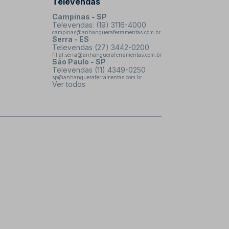
Televendas
Campinas - SP
Televendas: (19) 3116-4000
campinas@anhangueraferramentas.com.br
Serra - ES
Televendas (27) 3442-0200
filial.serra@anhangueraferramentas.com.br
São Paulo - SP
Televendas (11) 4349-0250
sp@anhangueraferramentas.com.br
Ver todos