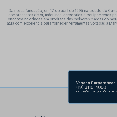
Da nossa fundação, em 17 de abril de 1995 na cidade de Campi
compressores de ar, máquinas, acessórios e equipamentos par
encontra novidades em produtos das melhores marcas do mercado
atua com excelência para fornecer ferramentas voltadas a Manu
Vendas Corporativas
(19) 3116-4000
vendas@anhangueraferramenta