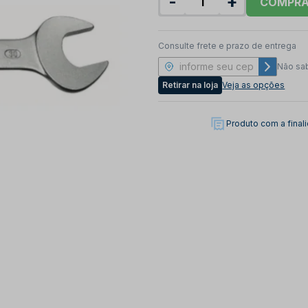
-
+
COMPR
Consulte frete e prazo de entrega
Não sa
Retirar na loja
Veja as opções
Produto com a fina