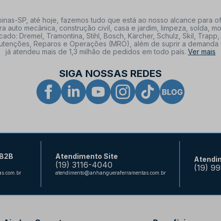
nas-SP, até hoje, fazemos tudo que está ao nosso alcance para of
a auto mecânica, construção civil, casa e jardim, limpeza, solda,
: Dremel, Tramontina, Stihl, Bosch, Kärcher, Schulz, Skil, Trapp, 
tenções, Reparos e Operações (MRO), além de suprir a demanda de n
já atendeu mais de 1,3 milhão de pedidos em todo país.
Ver mais
SIGA NOSSAS REDES
 B2B
Atendimento Site
Atendi
(19) 3116-4040
(19) 9
s.com.br
atendimento@anhangueraferramentas.com.br