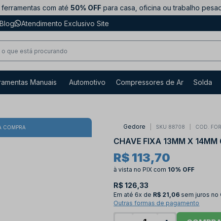
ferramentas com até
50% OFF
para casa, oficina ou trabalho pesa
Blog
Atendimento Exclusivo Site
ramentas Manuais
Automotivo
Compressores de Ar
Solda
Gedore
SKU 88708
COD. FO
A COMPRA
CHAVE FIXA 13MM X 14MM 
R$ 113,70
à vista no PIX
com
10% OFF
R$ 126,33
Em até
6x de
R$ 21,06
sem juros no
Outras formas de pagamento