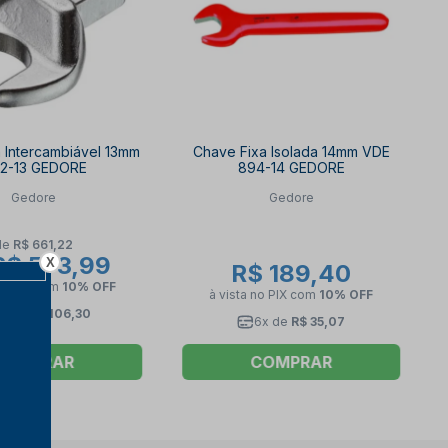
 Intercambiável 13mm
Chave Fixa Isolada 14mm VDE
12-13 GEDORE
894-14 GEDORE
Gedore
Gedore
de
R$ 661,22
$ 573,99
X
R$ 189,40
no PIX
com
10% OFF
à vista no PIX
com
10% OFF
x de
R$ 106,30
6x de
R$ 35,07
COMPRAR
COMPRAR