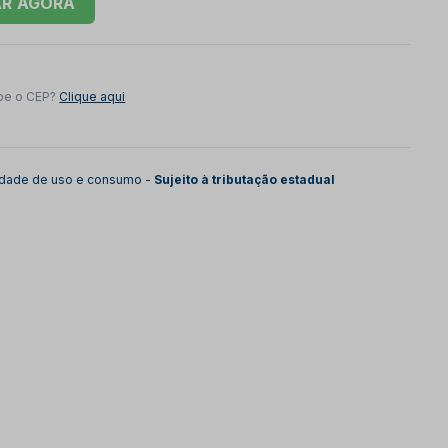
AR
be o CEP?
Clique aqui
lidade de uso e consumo -
Sujeito à tributação estadual