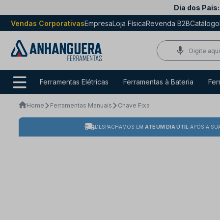
Dia dos Pais:
Vendas Corporativas
Empresa
Loja Física
Revenda B2B
Catálogo
Ferramentas Elétricas
Ferramentas à Bateria
Fer
Home
Ferramentas Manuais
Chave Fixa
DESPACHAMOS EM
ATÉ UM DIA ÚTIL
APÓS A SU