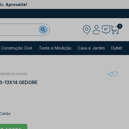
do.
Aproveite!
0
Construção Civil
Teste e Medição
Casa e Jardim
Outlet
RNECEDOR 004533
6-13X14 GEDORE
 Cartão