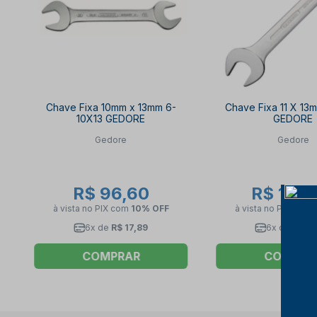
Chave Fixa 10mm x 13mm 6-
Chave Fixa 11 X 13
10X13 GEDORE
GEDORE
Gedore
Gedore
R$ 96,60
R$ 109,
à vista no PIX
com
10% OFF
à vista no PIX
com
6x de
R$ 17,89
6x de
R$ 20
COMPRAR
COMPRA