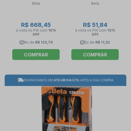
Beta
Beta
R$ 668,45
R$ 51,84
à vista no PIX
com
10%
à vista no PIX
com
10%
OFF
OFF
6x de
R$ 123,79
5x de
R$ 11,52
COMPRAR
COMPRAR
DESPACHAMOS EM
ATÉ UM DIA ÚTIL
APÓS A SUA COMPRA