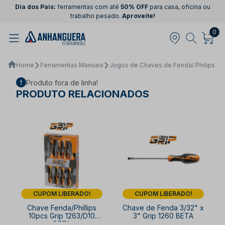
Dia dos Pais:
ferramentas com até
50% OFF
para casa, oficina ou
trabalho pesado.
Aproveite!
0
Home
Ferramentas Manuais
Jogos de Chaves de Fenda/ Philips
Produto fora de linha!
PRODUTO RELACIONADOS
CUPOM LIBERADO!
CUPOM LIBERADO!
Chave Fenda/Phillips
Chave de Fenda 3/32" x
10pcs Grip 1263/D10
3" Grip 1260 BETA
BETA