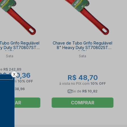
Tubo Grifo Regulável
Chave de Tubo Grifo Regulável
vy Duty ST70807ST
8" Heavy Duty ST70802ST
SATA
SATA
Sata
Sata
de
R$ 242,89
$ 210,36
X
R$ 48,70
no PIX
com
10% OFF
à vista no PIX
com
10% OFF
6x de
R$ 38,96
5x de
R$ 10,82
COMPRAR
COMPRAR