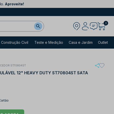
do.
Aproveite!
0
Construção Civil
Teste e Medição
Casa e Jardim
Outlet
ECEDOR ST70804ST
GULÁVEL 12" HEAVY DUTY ST70804ST SATA
Cartão