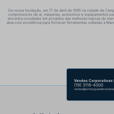
Da nossa fundação, em 17 de abril de 1995 na cidade de Campi
compressores de ar, máquinas, acessórios e equipamentos par
encontra novidades em produtos das melhores marcas do mercado
atua com excelência para fornecer ferramentas voltadas a Manu
Vendas Corporativas
(19) 3116-4000
vendas@anhangueraferramenta