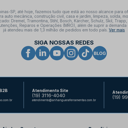
nas-SP, até hoje, fazemos tudo que está ao nosso alcance para of
a auto mecânica, construção civil, casa e jardim, limpeza, solda,
: Dremel, Tramontina, Stihl, Bosch, Kärcher, Schulz, Skil, Trapp, 
tenções, Reparos e Operações (MRO), além de suprir a demanda de n
já atendeu mais de 1,3 milhão de pedidos em todo país.
Ver mais
SIGA NOSSAS REDES
 B2B
Atendimento Site
Atendi
(19) 3116-4040
(19) 9
s.com.br
atendimento@anhangueraferramentas.com.br