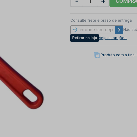
-
+
COMPR
Consulte frete e prazo de entrega
Não sa
Retirar na loja
Veja as opções
Produto com a fina