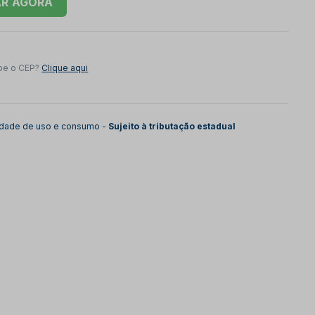
AR
be o CEP?
Clique aqui
lidade de uso e consumo -
Sujeito à tributação estadual