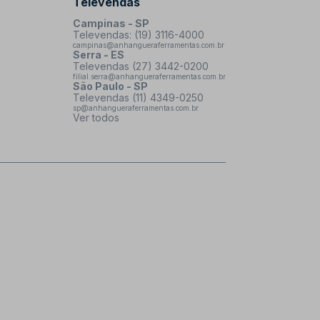
Televendas
Campinas - SP
Televendas: (19) 3116-4000
campinas@anhangueraferramentas.com.br
Serra - ES
Televendas (27) 3442-0200
filial.serra@anhangueraferramentas.com.br
São Paulo - SP
Televendas (11) 4349-0250
sp@anhangueraferramentas.com.br
Ver todos