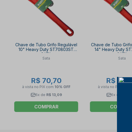
Chave de Tubo Grifo Regulável
Chave de Tubo Grifo
10" Heavy Duty ST70803ST
14" Heavy Duty S
SATA
SATA
Sata
Sata
R$ 70,70
R$ 86,
à vista no PIX
com
10% OFF
à vista no PIX
com
6x de
R$ 13,09
6x de
R$ 16
COMPRAR
COMPRA