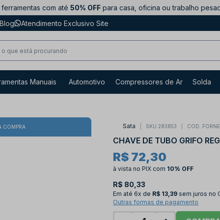
ferramentas com até
50% OFF
para casa, oficina ou trabalho pesa
Blog
Atendimento Exclusivo Site
ramentas Manuais
Automotivo
Compressores de Ar
Solda
Sata
SKU 283853
COD. FORN
A COMPRA
CHAVE DE TUBO GRIFO RE
R$ 72,30
à vista no PIX
com
10% OFF
R$ 80,33
Em até
6x de
R$ 13,39
sem juros no 
Outras formas de pagamento