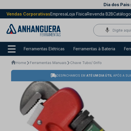
Dia dos Pais:
Vendas Corporativas
Empresa
Loja Física
Revenda B2B
Catálogo
Ferramentas Elétricas
Ferramentas à Bateria
Fer
Home
Ferramentas Manuais
Chave Tubo/ Grifo
DESPACHAMOS EM
ATÉ UM DIA ÚTIL
APÓS A SU