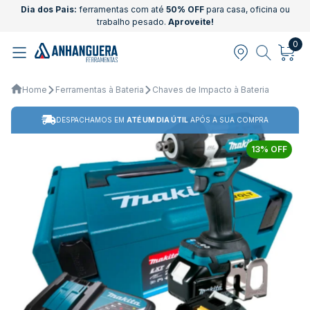
Dia dos Pais:
ferramentas com até
50% OFF
para casa, oficina ou
trabalho pesado.
Aproveite!
0
Home
Ferramentas à Bateria
Chaves de Impacto à Bateria
DESPACHAMOS EM
ATÉ UM DIA ÚTIL
APÓS A SUA COMPRA
13% OFF