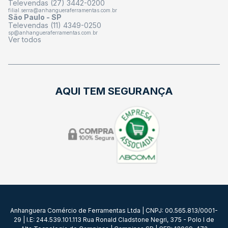
Televendas (27) 3442-0200
filial.serra@anhangueraferramentas.com.br
São Paulo - SP
Televendas (11) 4349-0250
sp@anhangueraferramentas.com.br
Ver todos
AQUI TEM SEGURANÇA
Anhanguera Comércio de Ferramentas Ltda | CNPJ: 00.565.813/0001-
29 | I.E: 244.539.101.113 Rua Ronald Cladstone Negri, 375 - Polo I de