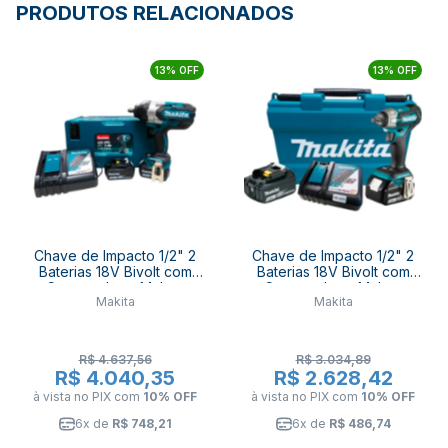
PRODUTOS RELACIONADOS
13% OFF
13% OFF
Chave de Impacto 1/2" 2
Chave de Impacto 1/2" 2
Baterias 18V Bivolt com
Baterias 18V Bivolt com
Carregador e Maleta
Carregador e Maleta
Makita
Makita
DTW1002RFJ MAKITA
DTW181RFE MAKITA
R$ 4.637,56
R$ 3.034,89
R$ 4.040,35
R$ 2.628,42
à vista no PIX
com
10% OFF
à vista no PIX
com
10% OFF
6x de
R$ 748,21
6x de
R$ 486,74