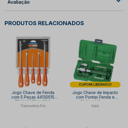
Avaliação
PRODUTOS RELACIONADOS
CUPOM LIBERADO!
Jogo Chave de Fenda
Jogo Chave de Impacto
com 5 Peças 44130515
com Pontas Fenda e
TRAMONTINA PRO
Phillips 8 Peças
Tramontina Pro
Sata
ST09603SJ SATA