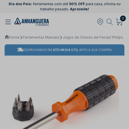
Dia dos Pais:
ferramentas com até
50% OFF
para casa, oficina ou
trabalho pesado.
Aproveite!
0
Home
Ferramentas Manuais
Jogos de Chaves de Fenda/ Philips
DESPACHAMOS EM
ATÉ UM DIA ÚTIL
APÓS A SUA COMPRA