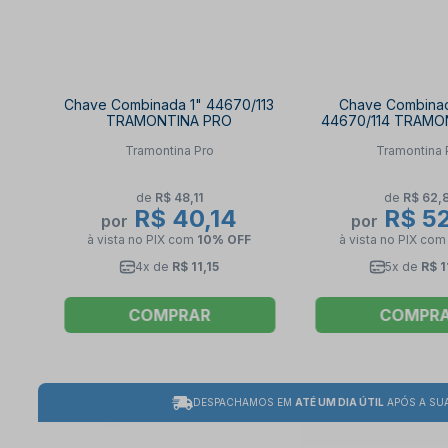
Chave Combinada 1" 44670/113
Chave Combinada
TRAMONTINA PRO
44670/114 TRAMO
Tramontina Pro
Tramontina 
de
R$ 48,11
de
R$ 62,
R$ 40,14
R$ 5
por
por
à vista no PIX
com
10% OFF
à vista no PIX
co
4x de
R$ 11,15
5x de
R$ 1
COMPRAR
COMPR
DESPACHAMOS EM
ATÉ UM DIA ÚTIL
APÓS A SU