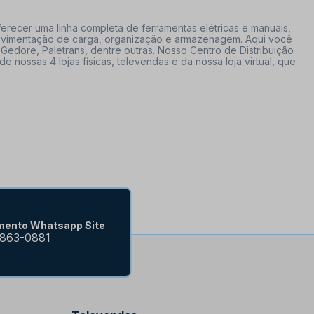
erecer uma linha completa de ferramentas elétricas e manuais,
 movimentação de carga, organização e armazenagem. Aqui você
Gedore, Paletrans, dentre outras. Nosso Centro de Distribuição
ossas 4 lojas físicas, televendas e da nossa loja virtual, que
mento Whatsapp Site
9863-0881