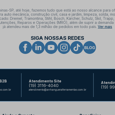
nas-SP, até hoje, fazemos tudo que está ao nosso alcance para of
a auto mecânica, construção civil, casa e jardim, limpeza, solda,
: Dremel, Tramontina, Stihl, Bosch, Kärcher, Schulz, Skil, Trapp, 
tenções, Reparos e Operações (MRO), além de suprir a demanda de n
já atendeu mais de 1,3 milhão de pedidos em todo país.
Ver mais
SIGA NOSSAS REDES
 B2B
Atendimento Site
Atendi
(19) 3116-4040
(19) 9
s.com.br
atendimento@anhangueraferramentas.com.br