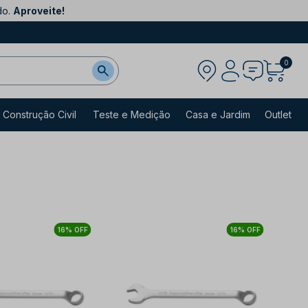
do.
Aproveite!
0
Construção Civil
Teste e Medição
Casa e Jardim
Outlet
16% OFF
16% OFF