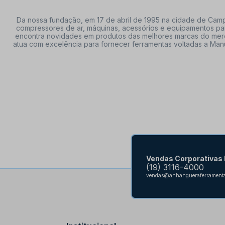
Da nossa fundação, em 17 de abril de 1995 na cidade de Campi
compressores de ar, máquinas, acessórios e equipamentos par
encontra novidades em produtos das melhores marcas do mercado
atua com excelência para fornecer ferramentas voltadas a Manu
Vendas Corporativas
(19) 3116-4000
vendas@anhangueraferramenta