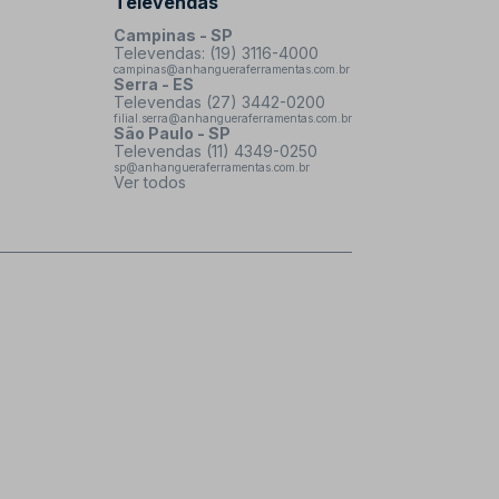
Televendas
Campinas - SP
Televendas: (19) 3116-4000
campinas@anhangueraferramentas.com.br
Serra - ES
Televendas (27) 3442-0200
filial.serra@anhangueraferramentas.com.br
São Paulo - SP
Televendas (11) 4349-0250
sp@anhangueraferramentas.com.br
Ver todos