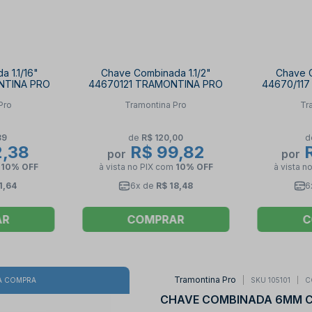
 1.1/16"
Chave Combinada 1.1/2"
Chave C
NTINA PRO
44670121 TRAMONTINA PRO
44670/11
Pro
Tramontina Pro
Tr
89
de
R$ 120,00
d
2,38
R$ 99,82
R
por
por
m
10% OFF
à vista no PIX
com
10% OFF
à vista n
1,64
6x de
R$ 18,48
6
AR
COMPRAR
C
Tramontina Pro
SKU 105101
C
A COMPRA
CHAVE COMBINADA 6MM C