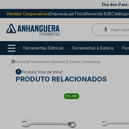
Dia dos Pais:
Vendas Corporativas
Empresa
Loja Física
Revenda B2B
Catálogo
Ferramentas Elétricas
Ferramentas à Bateria
Fer
Home
Ferramentas Manuais
Chave Combinada
Produto fora de linha!
PRODUTO RELACIONADOS
17% OFF