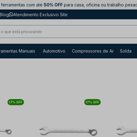
ferramentas com até
50% OFF
para casa, oficina ou trabalho pesa
Blog
Atendimento Exclusivo Site
ramentas Manuais
Automotivo
Compressores de Ar
Solda
17% OFF
17% OFF