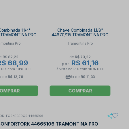
ombinada 1.1/4"
Chave Combinada 1.1/8"
7 TRAMONTINA PRO
44670/115 TRAMONTINA PRO
amontina Pro
Tramontina Pro
e
R$ 82,22
de
R$ 73,22
$ 68,99
R$ 61,16
por
o PIX
com
10% OFF
à vista no PIX
com
10% OFF
x de
R$ 12,78
6x de
R$ 11,33
OMPRAR
COMPRAR
OD. FORNECEDOR 44665106
ONFORTORK 44665106 TRAMONTINA PRO