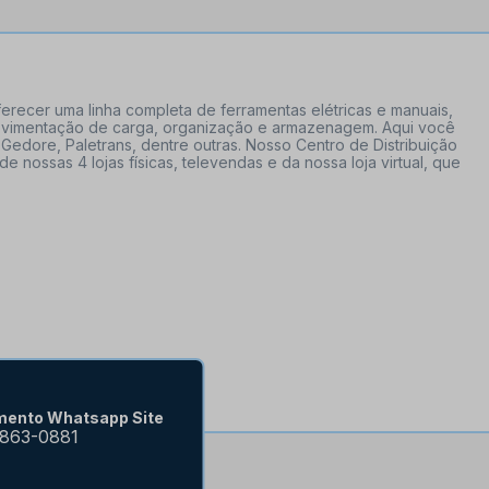
erecer uma linha completa de ferramentas elétricas e manuais,
 movimentação de carga, organização e armazenagem. Aqui você
Gedore, Paletrans, dentre outras. Nosso Centro de Distribuição
ossas 4 lojas físicas, televendas e da nossa loja virtual, que
mento Whatsapp Site
9863-0881