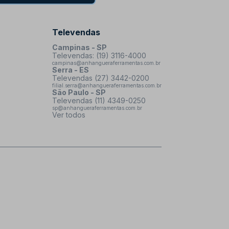
Televendas
Campinas - SP
Televendas: (19) 3116-4000
campinas@anhangueraferramentas.com.br
Serra - ES
Televendas (27) 3442-0200
filial.serra@anhangueraferramentas.com.br
São Paulo - SP
Televendas (11) 4349-0250
sp@anhangueraferramentas.com.br
Ver todos