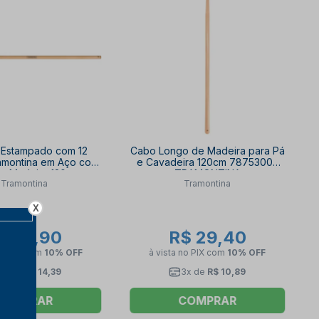
 Estampado com 12
Cabo Longo de Madeira para Pá
amontina em Aço com
e Cavadeira 120cm 78753002
e Madeira 120 cm
TRAMONTINA
Tramontina
Tramontina
624 TRAMONTINA
X
$ 25,90
R$ 29,40
no PIX
com
10% OFF
à vista no PIX
com
10% OFF
2x de
R$ 14,39
3x de
R$ 10,89
COMPRAR
COMPRAR