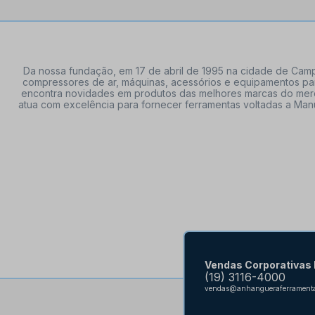
Da nossa fundação, em 17 de abril de 1995 na cidade de Campi
compressores de ar, máquinas, acessórios e equipamentos par
encontra novidades em produtos das melhores marcas do mercado
atua com excelência para fornecer ferramentas voltadas a Manu
Vendas Corporativas
(19) 3116-4000
vendas@anhangueraferramenta