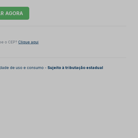
AR
be o CEP?
Clique aqui
lidade de uso e consumo -
Sujeito à tributação estadual