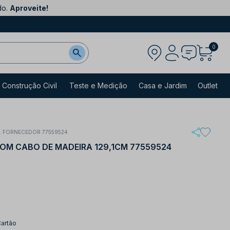
do.
Aproveite!
0
Construção Civil
Teste e Medição
Casa e Jardim
Outlet
. FORNECEDOR 77559524
OM CABO DE MADEIRA 129,1CM 77559524
Cartão