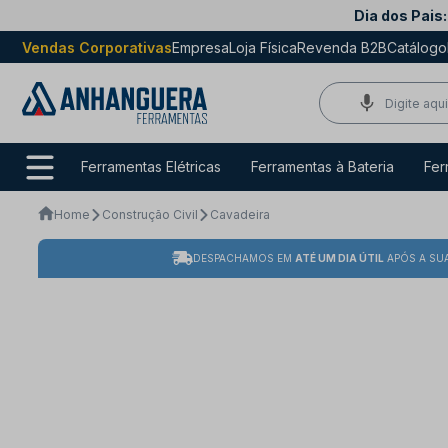
Dia dos Pais:
Vendas Corporativas
Empresa
Loja Física
Revenda B2B
Catálogo
Ferramentas Elétricas
Ferramentas à Bateria
Fer
Home
Construção Civil
Cavadeira
DESPACHAMOS EM
ATÉ UM DIA ÚTIL
APÓS A SU