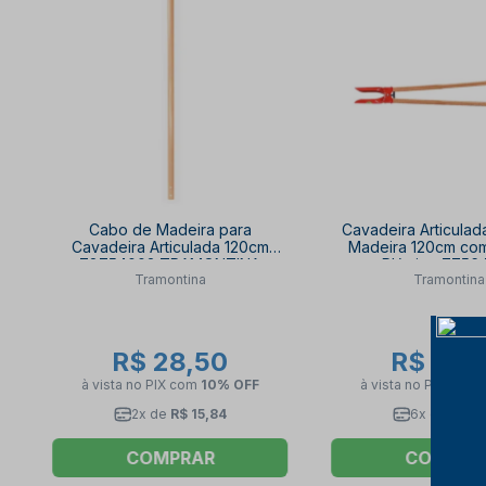
Cabo de Madeira para
Cavadeira Articula
Cavadeira Articulada 120cm
Madeira 120cm com
78754003 TRAMONTINA
Plástico 7756
Tramontina
Tramontina
TRAMONTI
R$ 28,50
R$ 80,
à vista no PIX
com
10% OFF
à vista no PIX
com
2x de
R$ 15,84
6x de
R$ 14
COMPRAR
COMPRA