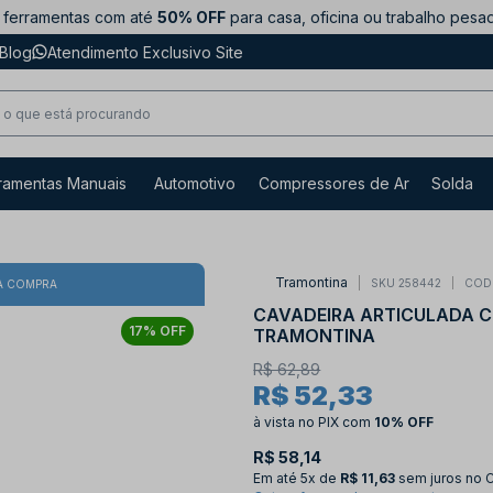
ferramentas com até
50% OFF
para casa, oficina ou trabalho pesa
Blog
Atendimento Exclusivo Site
ramentas Manuais
Automotivo
Compressores de Ar
Solda
Tramontina
SKU 258442
COD
A COMPRA
CAVADEIRA ARTICULADA C
17% OFF
TRAMONTINA
R$ 62,89
R$ 52,33
à vista no PIX
com
10% OFF
R$ 58,14
Em até
5x de
R$ 11,63
sem juros no 