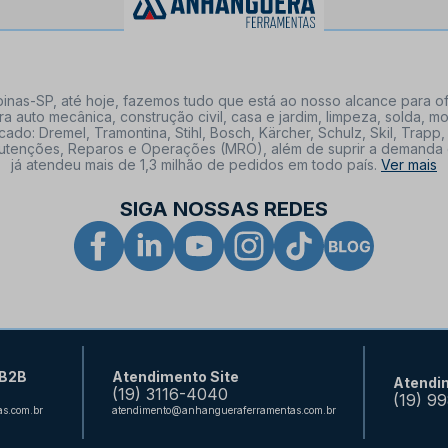
nas-SP, até hoje, fazemos tudo que está ao nosso alcance para of
a auto mecânica, construção civil, casa e jardim, limpeza, solda,
: Dremel, Tramontina, Stihl, Bosch, Kärcher, Schulz, Skil, Trapp, 
tenções, Reparos e Operações (MRO), além de suprir a demanda de n
já atendeu mais de 1,3 milhão de pedidos em todo país.
Ver mais
SIGA NOSSAS REDES
 B2B
Atendimento Site
Atendi
(19) 3116-4040
(19) 9
s.com.br
atendimento@anhangueraferramentas.com.br