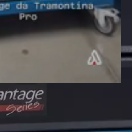
be o CEP?
Clique aqui
lidade de uso e consumo -
Sujeito à tributação estadual