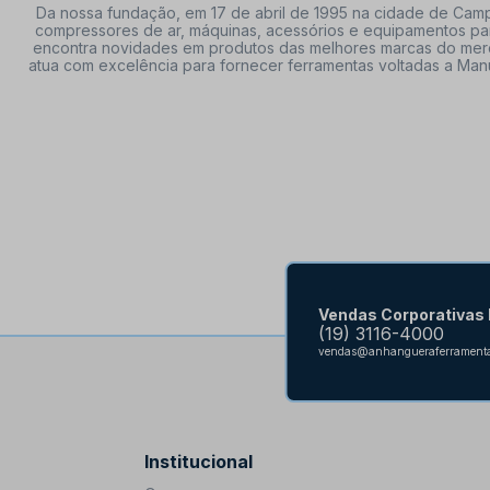
Da nossa fundação, em 17 de abril de 1995 na cidade de Campi
compressores de ar, máquinas, acessórios e equipamentos par
encontra novidades em produtos das melhores marcas do mercado
atua com excelência para fornecer ferramentas voltadas a Manu
Vendas Corporativas
(19) 3116-4000
vendas@anhangueraferramenta
Institucional