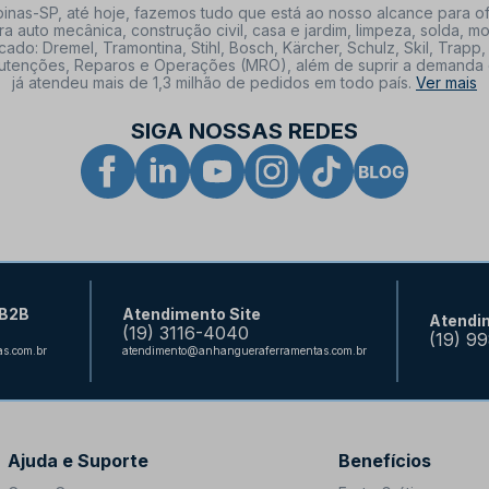
nas-SP, até hoje, fazemos tudo que está ao nosso alcance para of
a auto mecânica, construção civil, casa e jardim, limpeza, solda,
: Dremel, Tramontina, Stihl, Bosch, Kärcher, Schulz, Skil, Trapp, 
tenções, Reparos e Operações (MRO), além de suprir a demanda de n
já atendeu mais de 1,3 milhão de pedidos em todo país.
Ver mais
SIGA NOSSAS REDES
 B2B
Atendimento Site
Atendi
(19) 3116-4040
(19) 9
s.com.br
atendimento@anhangueraferramentas.com.br
Ajuda e Suporte
Benefícios