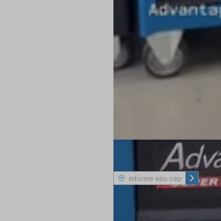
Consulte frete e prazo de entrega
Não sa
Retirar na loja
Veja as opções
Produto com a fina