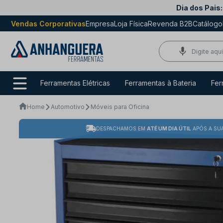
Dia dos Pais:
Vendas Corporativas
Empresa
Loja Física
Revenda B2B
Catálogo
Ferramentas Elétricas
Ferramentas à Bateria
Fer
Home
Automotivo
Móveis para Oficina
DESPACHAMOS EM
ATÉ UM DIA ÚTIL
APÓS A SU