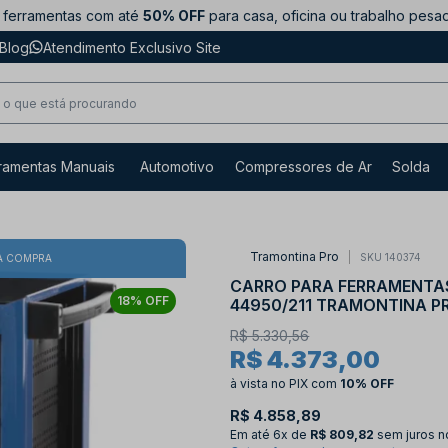
ferramentas com até
50% OFF
para casa, oficina ou trabalho pesa
Blog
Atendimento Exclusivo Site
ramentas Manuais
Automotivo
Compressores de Ar
Solda
Tramontina Pro
SKU 140374
A COMPRA
CARRO PARA FERRAMENTAS
18% OFF
44950/211 TRAMONTINA P
R$ 5.330,56
R$ 4.373,00
à vista no PIX
com
10% OFF
R$ 4.858,89
Em até
6x de
R$ 809,82
sem juros n