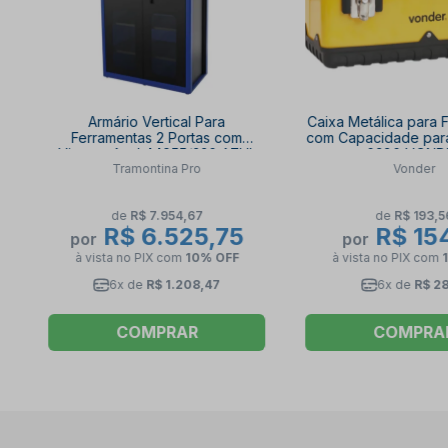
Armário Vertical Para
Caixa Metálica para 
Ferramentas 2 Portas com
com Capacidade par
Visores Azul 44955/220 AZUL
0380 VOND
Tramontina Pro
Vonder
TRAMONTINA PRO
de
R$ 7.954,67
de
R$ 193,5
R$ 6.525,75
R$ 154
por
por
à vista no PIX
com
10% OFF
à vista no PIX
com
6x de
R$ 1.208,47
6x de
R$ 28
COMPRAR
COMPRA