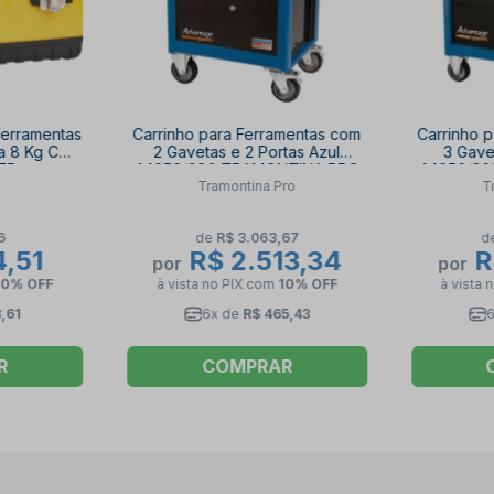
Ferramentas
Carrinho para Ferramentas com
Carrinho 
a 8 Kg CMV
2 Gavetas e 2 Portas Azul
3 Gave
ER
44950/206 TRAMONTINA PRO
44950/20
Tramontina Pro
T
6
de
R$ 3.063,67
d
,51
R$ 2.513,34
R
por
por
10% OFF
à vista no PIX
com
10% OFF
à vista 
,61
6x de
R$ 465,43
R
COMPRAR