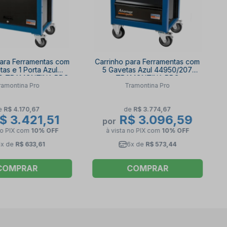
para Ferramentas com
Carrinho para Ferramentas com
tas e 1 Porta Azul
5 Gavetas Azul 44950/207
8 TRAMONTINA PRO
TRAMONTINA PRO
ramontina Pro
Tramontina Pro
e
R$ 4.170,67
de
R$ 3.774,67
$ 3.421,51
R$ 3.096,59
por
no PIX
com
10% OFF
à vista no PIX
com
10% OFF
6x de
R$ 633,61
6x de
R$ 573,44
COMPRAR
COMPRAR