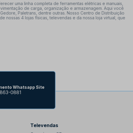
erecer uma linha completa de ferramentas elétricas e manuais,
 movimentação de carga, organização e armazenagem. Aqui você
Gedore, Paletrans, dentre outras. Nosso Centro de Distribuição
ossas 4 lojas físicas, televendas e da nossa loja virtual, que
mento Whatsapp Site
9863-0881
Televendas