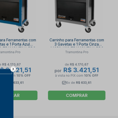
para Ferramentas com
Carrinho para Ferramentas com
tas e 1 Porta Azul
3 Gavetas e 1 Porta Cinza
8 TRAMONTINA PRO
44950/408 TRAMONTINA PRO
ramontina Pro
Tramontina Pro
e
R$ 4.170,67
de
R$ 4.170,67
$ 3.421,51
R$ 3.421,51
X
por
no PIX
com
10% OFF
à vista no PIX
com
10% OFF
6x de
R$ 633,61
6x de
R$ 633,61
COMPRAR
COMPRAR