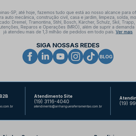
nas-SP, até hoje, fazemos tudo que está ao nosso alcance para of
a auto mecânica, construção civil, casa e jardim, limpeza, solda,
: Dremel, Tramontina, Stihl, Bosch, Kärcher, Schulz, Skil, Trapp, 
tenções, Reparos e Operações (MRO), além de suprir a demanda de n
já atendeu mais de 1,3 milhão de pedidos em todo país.
Ver mais
SIGA NOSSAS REDES
 B2B
Atendimento Site
Atendi
(19) 3116-4040
(19) 9
s.com.br
atendimento@anhangueraferramentas.com.br