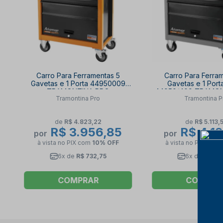
Carro Para Ferramentas 5
Carro Para Ferra
Gavetas e 1 Porta 44950009
Gavetas e 1 Port
TRAMONTINA PRO
44950/409 TRAMO
Tramontina Pro
Tramontina P
de
R$ 4.823,22
de
R$ 5.113,
R$ 3.956,85
R$ 4.19
por
por
à vista no PIX
com
10% OFF
à vista no PIX
com
6x de
R$ 732,75
6x de
R$ 77
COMPRAR
COMPRA