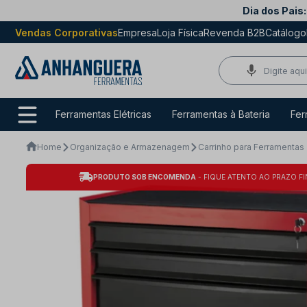
Dia dos Pais:
Vendas Corporativas
Empresa
Loja Física
Revenda B2B
Catálogo
Ferramentas Elétricas
Ferramentas à Bateria
Fer
Home
Organização e Armazenagem
Carrinho para Ferramentas
PRODUTO SOB ENCOMENDA
- FIQUE ATENTO AO PRAZO FI