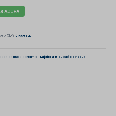
AR
be o CEP?
Clique aqui
lidade de uso e consumo -
Sujeito à tributação estadual