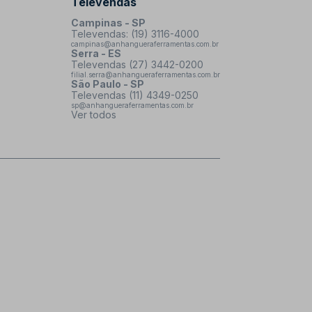
Televendas
Campinas - SP
Televendas: (19) 3116-4000
campinas@anhangueraferramentas.com.br
Serra - ES
Televendas (27) 3442-0200
filial.serra@anhangueraferramentas.com.br
São Paulo - SP
Televendas (11) 4349-0250
sp@anhangueraferramentas.com.br
Ver todos