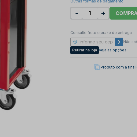
Outras formas de pagamento
-
+
COMPR
Consulte frete e prazo de entrega
Não sa
Retirar na loja
Veja as opções
Produto com a fina