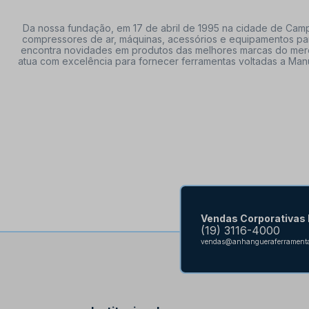
Da nossa fundação, em 17 de abril de 1995 na cidade de Campi
compressores de ar, máquinas, acessórios e equipamentos par
encontra novidades em produtos das melhores marcas do mercado
atua com excelência para fornecer ferramentas voltadas a Manu
Vendas Corporativas
(19) 3116-4000
vendas@anhangueraferramenta