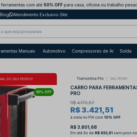
ferramentas com até
50% OFF
para casa, oficina ou trabalho pesa
Blog
Atendimento Exclusivo Site
ramentas Manuais
Automotivo
Compressores de Ar
Solda
Tramontina Pro
SKU 151180
NAL DO SEU PEDIDO!
CARRO PARA FERRAMENTAS
18% OFF
PRO
R$ 4.170,67
R$ 3.421,51
à vista no PIX
com
10% OFF
R$ 3.801,68
Em até
6x de
R$ 633,61
sem juros no