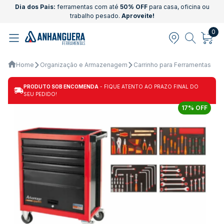
Dia dos Pais:
ferramentas com até
50% OFF
para casa, oficina ou
trabalho pesado.
Aproveite!
0
Home
Organização e Armazenagem
Carrinho para Ferramentas
PRODUTO SOB ENCOMENDA
- FIQUE ATENTO AO PRAZO FINAL DO
SEU PEDIDO!
17% OFF