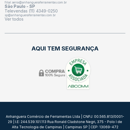
filial.serra@anhangueraferramentas.com.br
São Paulo - SP
Televendas (11) 4349-0250
sp@anhangueraferramentas.com.br
Ver todos
AQUI TEM SEGURANÇA
Anhanguera Comércio de Ferramentas Ltda | CNPJ: 00.565.813/0001-
29 | I.E: 244.539.101.113 Rua Ronald Cladstone Negri, 375 - Polo I de
Alta Tecnologia de Campinas | Campinas SP | CEP: 13069-472