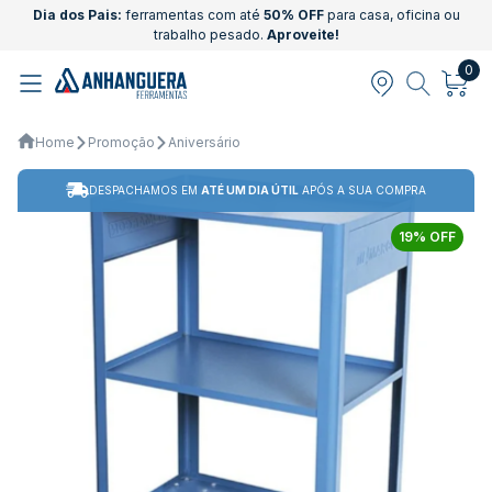
Dia dos Pais:
ferramentas com até
50% OFF
para casa, oficina ou
trabalho pesado.
Aproveite!
0
Home
Promoção
Aniversário
DESPACHAMOS EM
ATÉ UM DIA ÚTIL
APÓS A SUA COMPRA
19% OFF