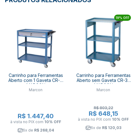
PRODUTOS RELACIONADOS
19% OFF
Carrinho para Ferramentas
Carrinho para Ferramentas
Aberto com 1 Gaveta CR-11
Aberto sem Gaveta CR-34
MARCON
MARCON
Marcon
Marcon
R$ 803,22
R$ 648,15
R$ 1.447,40
à vista no PIX
com
10% OFF
à vista no PIX
com
10% OFF
6x de
R$ 120,03
6x de
R$ 268,04