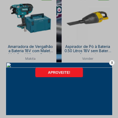
Amarradora de Vergalhão
Aspirador de Pó à Bateria
a Bateria 18V com Maleta
0.50 Litros 18V sem Bateria
Mak-Pac N°3 sem Bateria
e Carregador
Makita
Vonder
sem Carregador
6004180000 VONDER
X
DTR180ZJ MAKITA
R$ 5.624,00
R$ 509,33
R$ 4.935,06
R$ 406,54
à vista no PIX
com
10% OFF
à vista no PIX
com
10% OFF
6x de
R$ 913,90
6x de
R$ 75,28
COMPRAR
COMPRAR