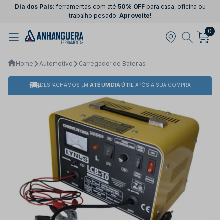
Dia dos Pais:
ferramentas com até
50% OFF
para casa, oficina ou
trabalho pesado.
Aproveite!
0
Home
Automotivo
Carregador de Baterias
DESPACHAMOS EM
ATÉ UM DIA ÚTIL
APÓS A SUA COMPRA