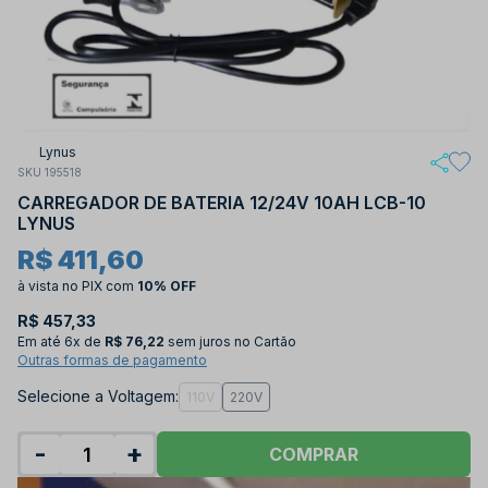
Lynus
SKU 195518
CARREGADOR DE BATERIA 12/24V 10AH LCB-10
LYNUS
R$ 411,60
à vista no PIX
com
10% OFF
R$ 457,33
Em até
6x de
R$ 76,22
sem juros no Cartão
Outras formas de pagamento
Selecione a Voltagem:
110V
220V
-
+
COMPRAR