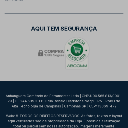
AQUI TEM SEGURANÇA
Anhanguera Comércio de Ferramentas Ltda | CNPJ: 00.565.813/0001-
29 | I.E: 244.539.101.113 Rua Ronald Cladstone Negri, 375 - Polo I de
Alta Tecnologia de Campinas | Campinas SP | CEP: 13069-472
Wake© TODOS OS DIREITOS RESERVADOS. As fotos, textos e layout
aqui veiculados são de propriedade da Loja. É proibida a utilização
total ou parcial sem nossa autorização. Imagens meramente