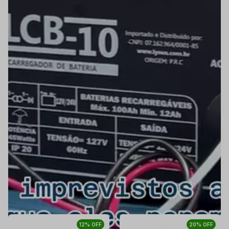
Produto com a finalidade de uso e consumo -
Sujeito à
tributação estadual
Descrição do Produto
Especificação Técnica
Garantia
Avaliação
PRODUTOS RELACIONADOS
12% OFF
20% OFF