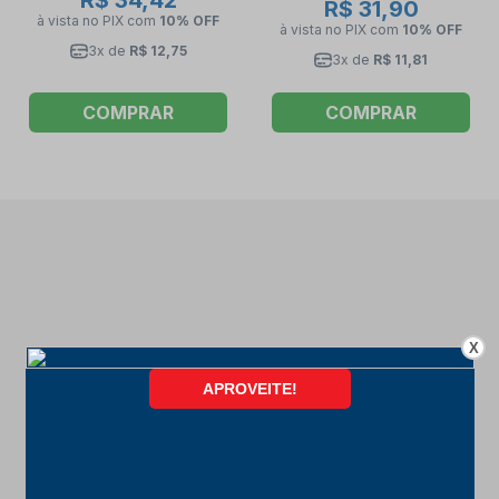
R$ 31,90
à vista no PIX
com
10% OFF
à vista no PIX
com
10% OFF
3x de
R$ 12,75
3x de
R$ 11,81
COMPRAR
COMPRAR
X
FORMAS DE PAGAMENTO