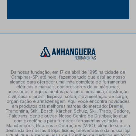
Da nossa fundação, em 17 de abril de 1995 na cidade de
Campinas-SP, até hoje, fazemos tudo que está ao nosso
alcance para oferecer uma linha completa de ferramentas
elétricas e manuais, compressores de ar, máquinas,
acessórios e equipamentos para auto mecânica, construção
civil, casa e jardim, limpeza, solda, movimentação de carga,
organização e armazenagem. Aqui você encontra novidades
em produtos das melhores marcas do mercado: Dremel,
Tramontina, Stihl, Bosch, Kärcher, Schulz, Skil, Trapp, Gedore,
Paletrans, dentre outras. Nosso Centro de Distribuição atua
com excelência para fornecer ferramentas voltadas a
Manutenções, Reparos e Operações (MRO), além de suprir a
demanda de nossas 4 lojas físicas, televendas e da nossa loja
virtual, que já atendeu mais de 1,3 milhão de pedidos em todo