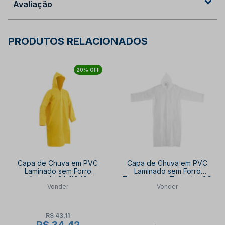
Avaliação
PRODUTOS RELACIONADOS
20% OFF
Capa de Chuva em PVC
Capa de Chuva em PVC
Laminado sem Forro
Laminado sem Forro
Amarela CA 11040
Transparente Tamanho GG
Vonder
Vonder
VONDER
7012440200 VONDER
R$ 43,11
R$ 34,42