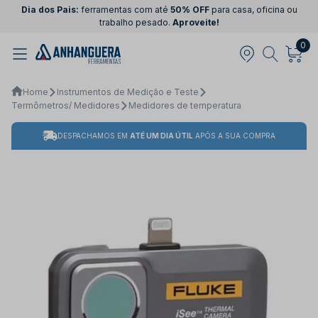
Dia dos Pais:
ferramentas com até
50% OFF
para casa, oficina ou
trabalho pesado.
Aproveite!
0
Home
Instrumentos de Medição e Teste
Termômetros/ Medidores
Medidores de temperatura
DESPACHAMOS EM
ATÉ UM DIA ÚTIL
APÓS A SUA COMPRA