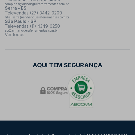
campinas@anhangueraferramentas.com.br
Serra - ES
Televendas (27) 3442-0200
filial.serra@anhangueraferramentas.com.br
São Paulo - SP
Televendas (11) 4349-0250
sp@anhangueraferramentas.com.br
Ver todos
AQUI TEM SEGURANÇA