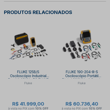
PRODUTOS RELACIONADOS
FLUKE 125B/S
FLUKE 190-204-III-S
Osciloscópio Industrial
Osciloscópio Portátil
Portátil 40MHz FC FLUKE
Digital 200MHz 4 Canais
Fluke
Fluke
Color com Cabo e
Software FLUKE
R$ 41.999,00
R$ 60.736,40
à vista no PIX
com
10% OFF
à vista no PIX
com
10% OFF