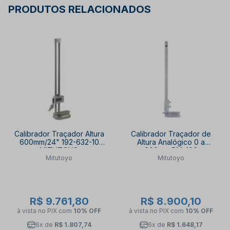
PRODUTOS RELACIONADOS
Calibrador Traçador Altura
Calibrador Traçador de
600mm/24" 192-632-10
Altura Analógico 0 a
MITUTOYO
600mm 514-106
Mitutoyo
Mitutoyo
MITUTOYO
R$ 9.761,80
R$ 8.900,10
à vista no PIX
com
10% OFF
à vista no PIX
com
10% OFF
6x de
R$ 1.807,74
6x de
R$ 1.648,17