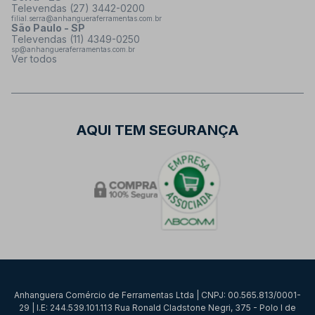
Televendas (27) 3442-0200
filial.serra@anhangueraferramentas.com.br
São Paulo - SP
Televendas (11) 4349-0250
sp@anhangueraferramentas.com.br
Ver todos
AQUI TEM SEGURANÇA
Anhanguera Comércio de Ferramentas Ltda | CNPJ: 00.565.813/0001-
29 | I.E: 244.539.101.113 Rua Ronald Cladstone Negri, 375 - Polo I de