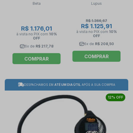
Beta
Lupus
LUPUS
R$ 1.366,67
R$ 1.125,91
R$ 1.176,01
à vista no PIX
com
10%
à vista no PIX
com
10%
OFF
OFF
6x de
R$ 208,50
6x de
R$ 217,78
COMPRAR
COMPRAR
DESPACHAMOS EM
ATÉ UM DIA ÚTIL
APÓS A SUA COMPRA
12% OFF