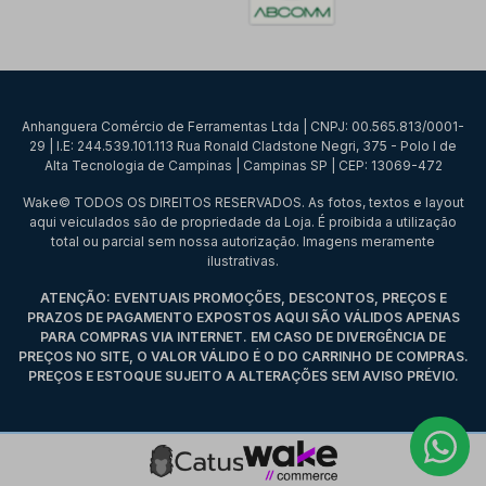
Anhanguera Comércio de Ferramentas Ltda | CNPJ: 00.565.813/0001-
29 | I.E: 244.539.101.113 Rua Ronald Cladstone Negri, 375 - Polo I de
Alta Tecnologia de Campinas | Campinas SP | CEP: 13069-472
Wake© TODOS OS DIREITOS RESERVADOS. As fotos, textos e layout
aqui veiculados são de propriedade da Loja. É proibida a utilização
total ou parcial sem nossa autorização. Imagens meramente
ilustrativas.
ATENÇÃO: EVENTUAIS PROMOÇÕES, DESCONTOS, PREÇOS E
PRAZOS DE PAGAMENTO EXPOSTOS AQUI SÃO VÁLIDOS APENAS
PARA COMPRAS VIA INTERNET. EM CASO DE DIVERGÊNCIA DE
PREÇOS NO SITE, O VALOR VÁLIDO É O DO CARRINHO DE COMPRAS.
PREÇOS E ESTOQUE SUJEITO A ALTERAÇÕES SEM AVISO PRÉVIO.