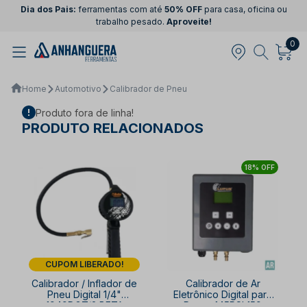
Dia dos Pais:
ferramentas com até
50% OFF
para casa, oficina ou
trabalho pesado.
Aproveite!
0
Home
Automotivo
Calibrador de Pneu
Produto fora de linha!
PRODUTO RELACIONADOS
18% OFF
CUPOM LIBERADO!
Calibrador / Inflador de
Calibrador de Ar
Pneu Digital 1/4"
Eletrônico Digital para
1949DGT/2 BETA
Pneus 145PSI 159