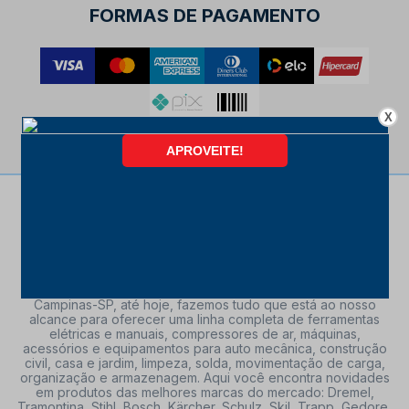
FORMAS DE PAGAMENTO
X
Da nossa fundação, em 17 de abril de 1995 na cidade de
Campinas-SP, até hoje, fazemos tudo que está ao nosso
alcance para oferecer uma linha completa de ferramentas
elétricas e manuais, compressores de ar, máquinas,
acessórios e equipamentos para auto mecânica, construção
civil, casa e jardim, limpeza, solda, movimentação de carga,
organização e armazenagem. Aqui você encontra novidades
em produtos das melhores marcas do mercado: Dremel,
Tramontina, Stihl, Bosch, Kärcher, Schulz, Skil, Trapp, Gedore,