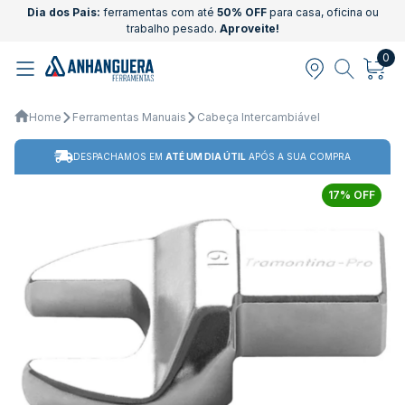
Dia dos Pais:
ferramentas com até
50% OFF
para casa, oficina ou
trabalho pesado.
Aproveite!
0
Home
Ferramentas Manuais
Cabeça Intercambiável
DESPACHAMOS EM
ATÉ UM DIA ÚTIL
APÓS A SUA COMPRA
17% OFF