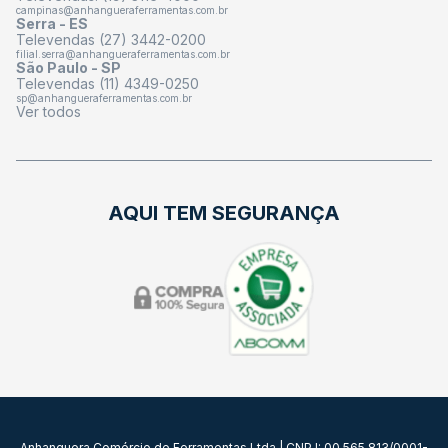
campinas@anhangueraferramentas.com.br
Serra - ES
Televendas (27) 3442-0200
filial.serra@anhangueraferramentas.com.br
São Paulo - SP
Televendas (11) 4349-0250
sp@anhangueraferramentas.com.br
Ver todos
AQUI TEM SEGURANÇA
Anhanguera Comércio de Ferramentas Ltda | CNPJ: 00.565.813/0001-