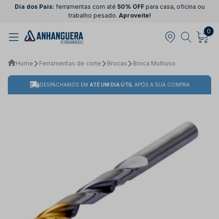
Dia dos Pais:
ferramentas com até
50% OFF
para casa, oficina ou
trabalho pesado.
Aproveite!
0
Home
Ferramentas de corte
Brocas
Broca Multiuso
DESPACHAMOS EM
ATÉ UM DIA ÚTIL
APÓS A SUA COMPRA