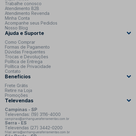
Trabalhe conosco
Atendimento B2B
Atendimento Revenda
Minha Conta
Acompanhe seus Pedidos
Nosso Blog
Ajuda e Suporte
Como Comprar
Formas de Pagamento
Dúvidas Frequentes
Trocas e Devoluções
Política de Entrega
Política de Privacidade
Contato
Benefícios
Frete Grátis
Retire na Loja
Promoções
Televendas
Campinas - SP
Televendas: (19) 3116-4000
campinas@anhangueraferramentas.com.br
Serra - ES
Televendas (27) 3442-0200
filial.serra@anhangueraferramentas.com.br