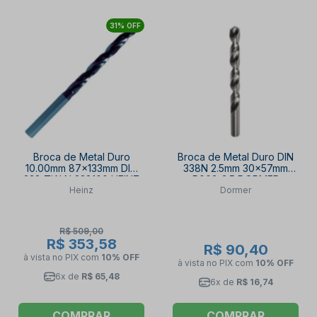
31% OFF
Broca de Metal Duro
Broca de Metal Duro DIN
10.00mm 87x133mm DIN
338N 2.5mm 30x57mm
338 TiALN 338100 HEINZ
R003-2.5 DORMER
Heinz
Dormer
R$ 509,00
R$ 353,58
R$ 90,40
à vista no PIX
com
10% OFF
à vista no PIX
com
10% OFF
6x de
R$ 65,48
6x de
R$ 16,74
COMPRAR
COMPRAR