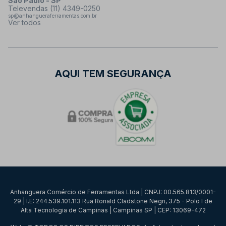
São Paulo - SP
Televendas (11) 4349-0250
sp@anhangueraferramentas.com.br
Ver todos
AQUI TEM SEGURANÇA
Anhanguera Comércio de Ferramentas Ltda | CNPJ: 00.565.813/0001-
29 | I.E: 244.539.101.113 Rua Ronald Cladstone Negri, 375 - Polo I de
Alta Tecnologia de Campinas | Campinas SP | CEP: 13069-472