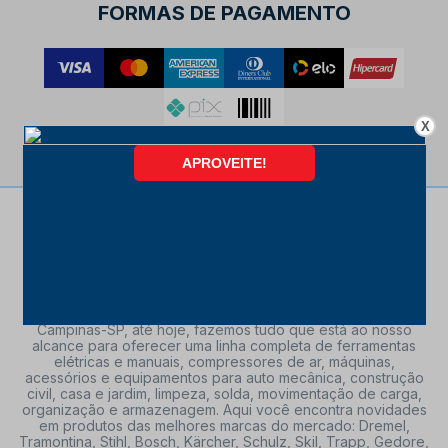
FORMAS DE PAGAMENTO
X
Da nossa fundação, em 17 de abril de 1995 na cidade de
Campinas-SP, até hoje, fazemos tudo que está ao nosso
alcance para oferecer uma linha completa de ferramentas
elétricas e manuais, compressores de ar, máquinas,
acessórios e equipamentos para auto mecânica, construção
civil, casa e jardim, limpeza, solda, movimentação de carga,
organização e armazenagem. Aqui você encontra novidades
em produtos das melhores marcas do mercado: Dremel,
Tramontina, Stihl, Bosch, Kärcher, Schulz, Skil, Trapp, Gedore,