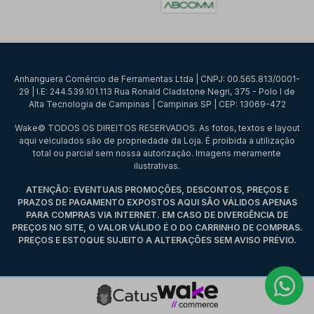
Anhanguera Comércio de Ferramentas Ltda | CNPJ: 00.565.813/0001-
29 | I.E: 244.539.101.113 Rua Ronald Cladstone Negri, 375 - Polo I de
Alta Tecnologia de Campinas | Campinas SP | CEP: 13069-472
Wake© TODOS OS DIREITOS RESERVADOS. As fotos, textos e layout
aqui veiculados são de propriedade da Loja. É proibida a utilização
total ou parcial sem nossa autorização. Imagens meramente
ilustrativas.
ATENÇÃO: EVENTUAIS PROMOÇÕES, DESCONTOS, PREÇOS E
PRAZOS DE PAGAMENTO EXPOSTOS AQUI SÃO VÁLIDOS APENAS
PARA COMPRAS VIA INTERNET. EM CASO DE DIVERGÊNCIA DE
PREÇOS NO SITE, O VALOR VÁLIDO É O DO CARRINHO DE COMPRAS.
PREÇOS E ESTOQUE SUJEITO A ALTERAÇÕES SEM AVISO PRÉVIO.