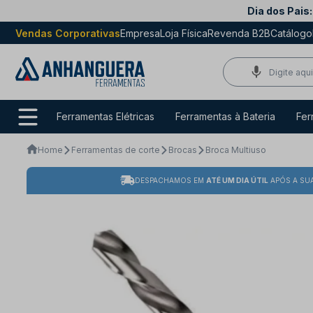
Dia dos Pais:
Vendas Corporativas
Empresa
Loja Física
Revenda B2B
Catálogo
Ferramentas Elétricas
Ferramentas à Bateria
Fer
Home
Ferramentas de corte
Brocas
Broca Multiuso
DESPACHAMOS EM
ATÉ UM DIA ÚTIL
APÓS A SU