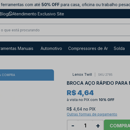
ferramentas com até
50% OFF
para casa, oficina ou trabalho pesa
Blog
Atendimento Exclusivo Site
ramentas Manuais
Automotivo
Compressores de Ar
Solda
Lenox Twill
SKU 2785
A COMPRA
BROCA AÇO RÁPIDO PARA M
R$ 4,64
à vista no PIX
com
10% OFF
R$ 4,64 no PIX
Outras formas de pagamento
-
+
COMPR