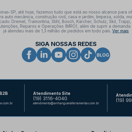
nas-SP, até hoje, fazemos tudo que está ao nosso alcance para of
a auto mecânica, construção civil, casa e jardim, limpeza, solda,
: Dremel, Tramontina, Stihl, Bosch, Kärcher, Schulz, Skil, Trapp, 
tenções, Reparos e Operações (MRO), além de suprir a demanda de n
já atendeu mais de 1,3 milhão de pedidos em todo país.
Ver mais
SIGA NOSSAS REDES
 B2B
Atendimento Site
Atendi
(19) 3116-4040
(19) 9
s.com.br
atendimento@anhangueraferramentas.com.br