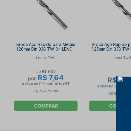
Broca Aço Rápido para Metais
Broca Aço Rápido p
1.20mm Din 338 TW104 LENOX
1.25mm Din 338 TW
TWILL
TWILL
Lenox Twill
Lenox Twill
de
R$ 9,00
R$ 7,64
por
R$ 8,
à vista no PIX
com
10% OFF
à vista no PIX
com
R$ 7,64 no PIX
R$ 8,44 no P
COMPRAR
COMPRA