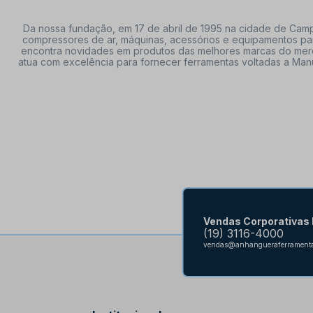
Da nossa fundação, em 17 de abril de 1995 na cidade de Campi
compressores de ar, máquinas, acessórios e equipamentos par
encontra novidades em produtos das melhores marcas do mercado
atua com excelência para fornecer ferramentas voltadas a Manu
Vendas Corporativas
(19) 3116-4000
vendas@anhangueraferramenta