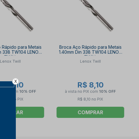
 Rápido para Metais
Broca Aço Rápido para Metais
in 338 TW104 LENOX
1.40mm Din 338 TW104 LENOX
TWILL
TWILL
Lenox Twill
Lenox Twill
X
R$ 8,10
R$ 8,10
no PIX
com
10% OFF
à vista no PIX
com
10% OFF
$ 8,10 no PIX
R$ 8,10 no PIX
COMPRAR
COMPRAR