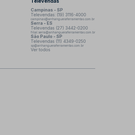
Televendas
Campinas - SP
Televendas: (19) 3116-4000
campinas@anhangueraferramentas.com.br
Serra - ES
Televendas (27) 3442-0200
filial.serra@anhangueraferramentas.com.br
São Paulo - SP
Televendas (11) 4349-0250
sp@anhangueraferramentas.com.br
Ver todos