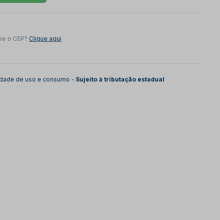
be o CEP?
Clique aqui
lidade de uso e consumo -
Sujeito à tributação estadual