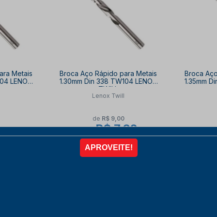
ara Metais
Broca Aço Rápido para Metais
Broca Aço
104 LENOX
1.30mm Din 338 TW104 LENOX
1.35mm D
TWILL
Lenox Twill
de
R$ 9,00
R$ 7,62
por
44
à vista no PIX
com
10% OFF
10% OFF
à vista 
R$ 7,62 no PIX
IX
R
R
COMPRAR