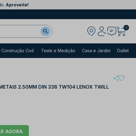
do.
Aproveite!
0
Construção Civil
Teste e Medição
Casa e Jardim
Outlet
ETAIS 2.50MM DIN 338 TW104 LENOX TWILL
AR