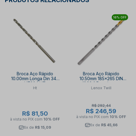
PRODUTOS RELACIONADOS
16% OFF
Broca Aço Rápido
Broca Aço Rápido
10.00mm Longa Din 340
10.50mm 185x265 DIN
HT204 HT
1869/1 Extra Longa
Ht
Lenox Twill
TW301-10.50 LENOX
TWILL
R$ 292,44
R$ 246,59
R$ 81,50
à vista no PIX
com
10% OFF
à vista no PIX
com
10% OFF
6x de
R$ 45,66
6x de
R$ 15,09