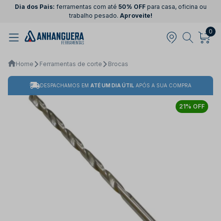
Dia dos Pais:
ferramentas com até
50% OFF
para casa, oficina ou
trabalho pesado.
Aproveite!
0
Home
Ferramentas de corte
Brocas
DESPACHAMOS EM
ATÉ UM DIA ÚTIL
APÓS A SUA COMPRA
21% OFF