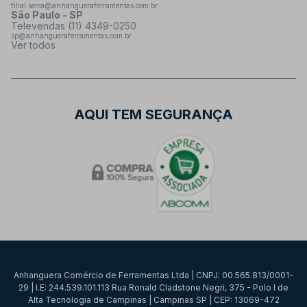
filial.serra@anhangueraferramentas.com.br
São Paulo - SP
Televendas (11) 4349-0250
sp@anhangueraferramentas.com.br
Ver todos
AQUI TEM SEGURANÇA
Anhanguera Comércio de Ferramentas Ltda | CNPJ: 00.565.813/0001-
29 | I.E: 244.539.101.113 Rua Ronald Cladstone Negri, 375 - Polo I de
Alta Tecnologia de Campinas | Campinas SP | CEP: 13069-472