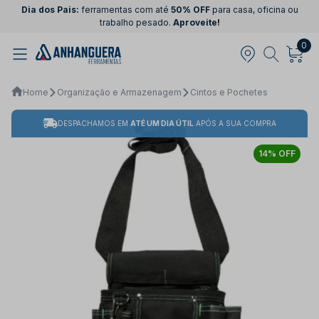
Dia dos Pais:
ferramentas com até
50% OFF
para casa, oficina ou
trabalho pesado.
Aproveite!
0
Home
Organização e Armazenagem
Cintos e Pochetes
DESPACHAMOS EM
ATÉ UM DIA ÚTIL
APÓS A SUA COMPRA
14% OFF