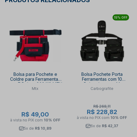
PRODUTOS RELACIONADOS
15% OFF
Bolsa para Pochete e
Bolsa Pochete Porta
Coldre para Ferramentas
Ferramentas com 10
com 7 Bolsos 902419 MTX
Bolsos Internos 14
Mtx
Carbografite
Compartimentos Externos
CG 406 CARBOGRAFITE
R$ 268,11
R$ 228,82
R$ 49,00
à vista no PIX
com
10% OFF
à vista no PIX
com
10% OFF
6x de
R$ 42,37
5x de
R$ 10,89