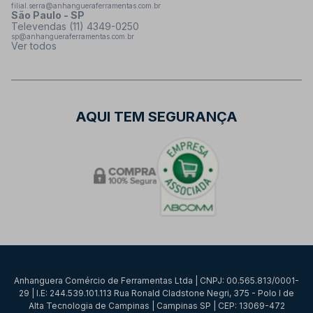
filial.serra@anhangueraferramentas.com.br
São Paulo - SP
Televendas (11) 4349-0250
sp@anhangueraferramentas.com.br
Ver todos
AQUI TEM SEGURANÇA
Anhanguera Comércio de Ferramentas Ltda | CNPJ: 00.565.813/0001-
29 | I.E: 244.539.101.113 Rua Ronald Cladstone Negri, 375 - Polo I de
Alta Tecnologia de Campinas | Campinas SP | CEP: 13069-472