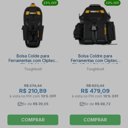
23% OFF
23% OFF
Bolsa Colde para
Bolsa Coldre para
Ferramentas com Cliptech
Ferramentas com Cliptech
TB-CT-36-L6
TB-CT-114 TOUGHBUILT
Toughbuilt
Toughbuilt
TOUGHBUILT
R$ 274,44
R$ 623,44
R$ 210,89
R$ 479,09
à vista no PIX
com
10% OFF
à vista no PIX
com
10% OFF
6x de
R$ 39,05
6x de
R$ 88,72
COMPRAR
COMPRAR