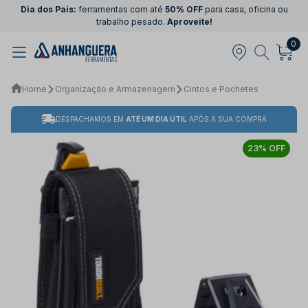
Dia dos Pais:
ferramentas com até
50% OFF
para casa, oficina ou
trabalho pesado.
Aproveite!
0
Home
Organização e Armazenagem
Cintos e Pochetes
DESPACHAMOS EM
ATÉ UM DIA ÚTIL
APÓS A SUA COMPRA
23% OFF