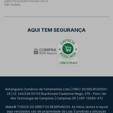
sp@anhangueraferramentas.com.br
Ver todos
AQUI TEM SEGURANÇA
Anhanguera Comércio de Ferramentas Ltda | CNPJ: 00.565.813/0001-
29 | I.E: 244.539.101.113 Rua Ronald Cladstone Negri, 375 - Polo I de
Alta Tecnologia de Campinas | Campinas SP | CEP: 13069-472
Wake© TODOS OS DIREITOS RESERVADOS. As fotos, textos e layout
aqui veiculados são de propriedade da Loja. É proibida a utilização