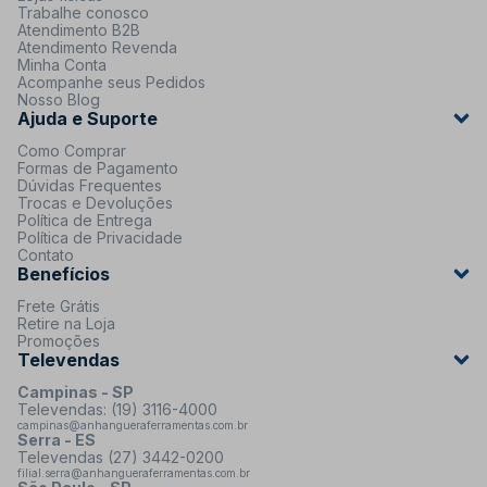
Trabalhe conosco
Atendimento B2B
Atendimento Revenda
Minha Conta
Acompanhe seus Pedidos
Nosso Blog
Ajuda e Suporte
Como Comprar
Formas de Pagamento
Dúvidas Frequentes
Trocas e Devoluções
Política de Entrega
Política de Privacidade
Contato
Benefícios
Frete Grátis
Retire na Loja
Promoções
Televendas
Campinas - SP
Televendas: (19) 3116-4000
campinas@anhangueraferramentas.com.br
Serra - ES
Televendas (27) 3442-0200
filial.serra@anhangueraferramentas.com.br