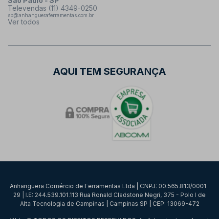
São Paulo - SP
Televendas (11) 4349-0250
sp@anhangueraferramentas.com.br
Ver todos
AQUI TEM SEGURANÇA
Anhanguera Comércio de Ferramentas Ltda | CNPJ: 00.565.813/0001-
29 | I.E: 244.539.101.113 Rua Ronald Cladstone Negri, 375 - Polo I de
Alta Tecnologia de Campinas | Campinas SP | CEP: 13069-472