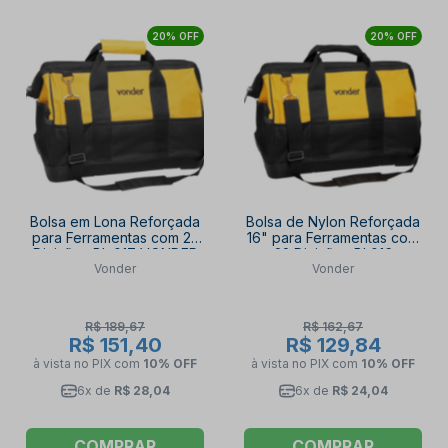
20% OFF
20% OFF
Bolsa em Lona Reforçada
Bolsa de Nylon Reforçada
para Ferramentas com 22
16" para Ferramentas com
Divisões BL 017 VONDER
22 Divisões BL016
Vonder
Vonder
VONDER
R$ 189,67
R$ 162,67
R$ 151,40
R$ 129,84
à vista no PIX
com
10% OFF
à vista no PIX
com
10% OFF
6x de
R$ 28,04
6x de
R$ 24,04
COMPRAR
COMPRAR