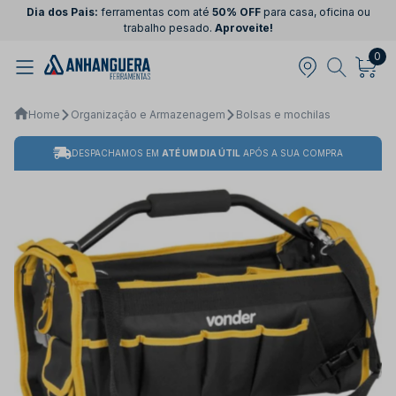
Dia dos Pais:
ferramentas com até
50% OFF
para casa, oficina ou
trabalho pesado.
Aproveite!
0
Home
Organização e Armazenagem
Bolsas e mochilas
DESPACHAMOS EM
ATÉ UM DIA ÚTIL
APÓS A SUA COMPRA