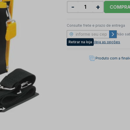
-
+
COMPR
Consulte frete e prazo de entrega
Não sa
Retirar na loja
Veja as opções
Produto com a fina