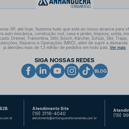
nas-SP, até hoje, fazemos tudo que está ao nosso alcance para of
a auto mecânica, construção civil, casa e jardim, limpeza, solda,
: Dremel, Tramontina, Stihl, Bosch, Kärcher, Schulz, Skil, Trapp, 
tenções, Reparos e Operações (MRO), além de suprir a demanda de n
já atendeu mais de 1,3 milhão de pedidos em todo país.
Ver mais
SIGA NOSSAS REDES
 B2B
Atendimento Site
Atendi
(19) 3116-4040
(19) 9
s.com.br
atendimento@anhangueraferramentas.com.br