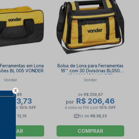
 Ferramentas em Lona
Bolsa de Lona para Ferramentas
isões BL 005 VONDER
16'' com 30 Divisórias BL050
3540300050 VONDER
Vonder
Vonder
X
de
R$ 52,89
de
R$ 258,67
R$ 43,73
R$ 206,46
por
no PIX
com
10% OFF
à vista no PIX
com
10% OFF
4x de
R$ 12,15
6x de
R$ 38,23
COMPRAR
COMPRAR