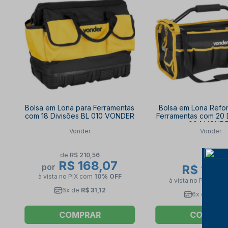
Bolsa em Lona para Ferramentas
Bolsa em Lona Refo
com 18 Divisões BL 010 VONDER
Ferramentas com 20 
004 VOND
Vonder
Vonder
de
R$ 210,56
R$ 168,07
por
R$ 175,
à vista no PIX
com
10% OFF
à vista no PIX
com
6x de
R$ 31,12
6x de
R$ 32
COMPRAR
COMPRA