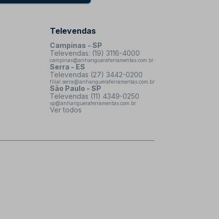
Televendas
Campinas - SP
Televendas: (19) 3116-4000
campinas@anhangueraferramentas.com.br
Serra - ES
Televendas (27) 3442-0200
filial.serra@anhangueraferramentas.com.br
São Paulo - SP
Televendas (11) 4349-0250
sp@anhangueraferramentas.com.br
Ver todos