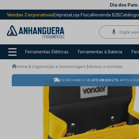
Dia dos Pais:
Vendas Corporativas
Empresa
Loja Física
Revenda B2B
Catálogo
Ferramentas Elétricas
Ferramentas à Bateria
Fer
Home
Organização e Armazenagem
Bolsas e mochilas
DESPACHAMOS EM
ATÉ UM DIA ÚTIL
APÓS A SU