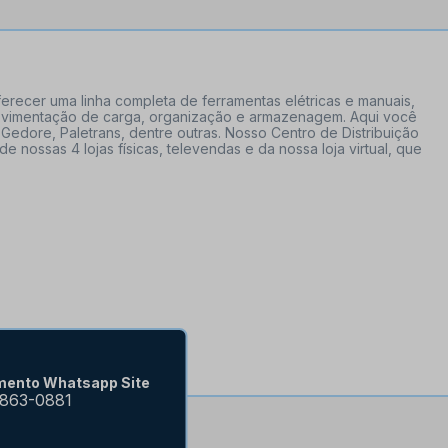
erecer uma linha completa de ferramentas elétricas e manuais,
 movimentação de carga, organização e armazenagem. Aqui você
Gedore, Paletrans, dentre outras. Nosso Centro de Distribuição
ossas 4 lojas físicas, televendas e da nossa loja virtual, que
mento Whatsapp Site
9863-0881