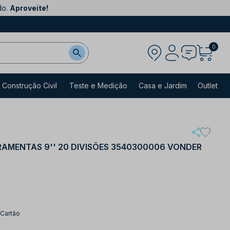
do.
Aproveite!
0
Construção Civil
Teste e Medição
Casa e Jardim
Outlet
RAMENTAS 9'' 20 DIVISÕES 3540300006 VONDER
 Cartão