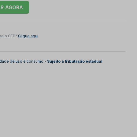
AR
be o CEP?
Clique aqui
lidade de uso e consumo -
Sujeito à tributação estadual