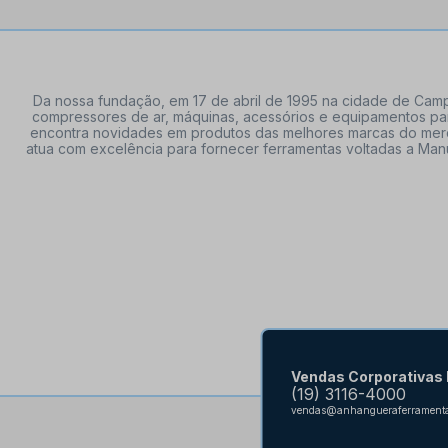
Da nossa fundação, em 17 de abril de 1995 na cidade de Campi
compressores de ar, máquinas, acessórios e equipamentos par
encontra novidades em produtos das melhores marcas do mercado
atua com excelência para fornecer ferramentas voltadas a Manu
Vendas Corporativas
(19) 3116-4000
vendas@anhangueraferramenta