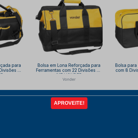
rçada para
Bolsa em Lona Reforçada para
Bolsa para
Divisões BL
Ferramentas com 22 Divisões BL
com 8 Div
ER
017 VONDER
Vonder
de
R$ 189,67
R$ 151,40
por
por
80
à vista no PIX
com
10% OFF
à vista 
10% OFF
6x de
R$ 28,04
,56
R
COMPRAR