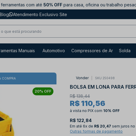
ferramentas com até
50% OFF
para casa, oficina ou trabalho pesa
Blog
Atendimento Exclusivo Site
ramentas Manuais
Automotivo
Compressores de Ar
Solda
Vonder
SKU 250498
A COMPRA
BOLSA EM LONA PARA FER
20% OFF
R$ 138,44
R$ 110,56
à vista no PIX
com
10% OFF
R$ 122,84
Em até
6x de
R$ 20,47
sem juros no
Outras formas de pagamento