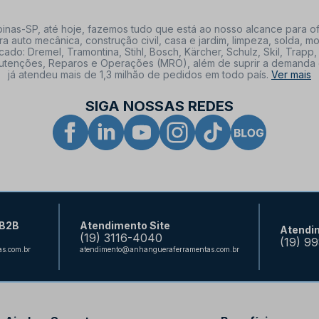
nas-SP, até hoje, fazemos tudo que está ao nosso alcance para of
a auto mecânica, construção civil, casa e jardim, limpeza, solda,
: Dremel, Tramontina, Stihl, Bosch, Kärcher, Schulz, Skil, Trapp, 
tenções, Reparos e Operações (MRO), além de suprir a demanda de n
já atendeu mais de 1,3 milhão de pedidos em todo país.
Ver mais
SIGA NOSSAS REDES
 B2B
Atendimento Site
Atendi
(19) 3116-4040
(19) 9
s.com.br
atendimento@anhangueraferramentas.com.br