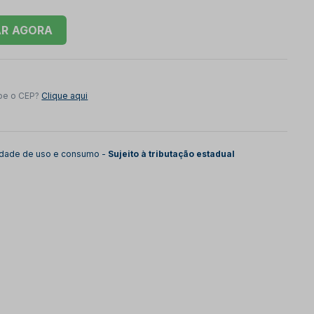
AR
be o CEP?
Clique aqui
lidade de uso e consumo -
Sujeito à tributação estadual