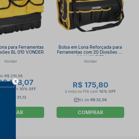
ona para Ferramentas
Bolsa em Lona Reforçada para
visões BL 010 VONDER
Ferramentas com 20 Divisões BL
004 VONDER
Vonder
Vonder
de
R$ 210,56
$ 168,07
X
R$ 175,80
no PIX
com
10% OFF
à vista no PIX
com
10% OFF
6x de
R$ 31,12
6x de
R$ 32,56
COMPRAR
COMPRAR