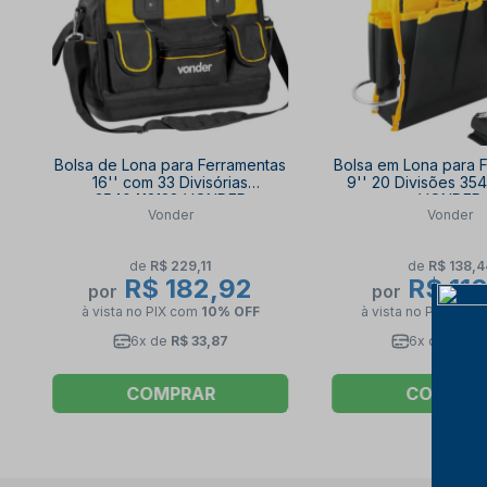
Bolsa de Lona para Ferramentas
Bolsa em Lona para 
16'' com 33 Divisórias
9'' 20 Divisões 3
3540412128 VONDER
VONDER
Vonder
Vonder
de
R$ 229,11
de
R$ 138,4
R$ 182,92
R$ 110
por
por
à vista no PIX
com
10% OFF
à vista no PIX
com
6x de
R$ 33,87
6x de
R$ 20
COMPRAR
COMPRA