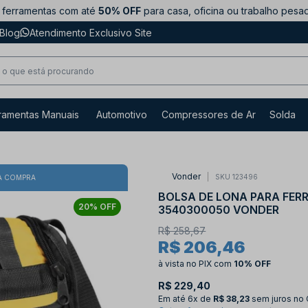
ferramentas com até
50% OFF
para casa, oficina ou trabalho pesa
Blog
Atendimento Exclusivo Site
ramentas Manuais
Automotivo
Compressores de Ar
Solda
Vonder
SKU 123496
A COMPRA
BOLSA DE LONA PARA FERR
20% OFF
3540300050 VONDER
R$ 258,67
R$ 206,46
à vista no PIX
com
10% OFF
R$ 229,40
Em até
6x de
R$ 38,23
sem juros no 