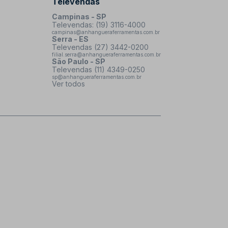
Televendas
Campinas - SP
Televendas: (19) 3116-4000
campinas@anhangueraferramentas.com.br
Serra - ES
Televendas (27) 3442-0200
filial.serra@anhangueraferramentas.com.br
São Paulo - SP
Televendas (11) 4349-0250
sp@anhangueraferramentas.com.br
Ver todos