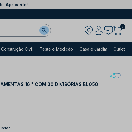
do.
Aproveite!
0
Construção Civil
Teste e Medição
Casa e Jardim
Outlet
AMENTAS 16'' COM 30 DIVISÓRIAS BL050
Cartão