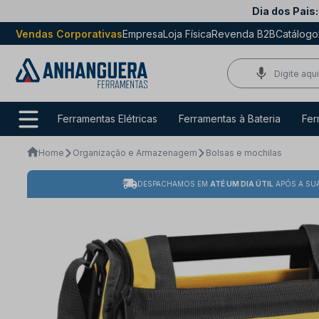
Dia dos Pais:
Vendas Corporativas
Empresa
Loja Física
Revenda B2B
Catálogo
Ferramentas Elétricas
Ferramentas à Bateria
Fer
Home
Organização e Armazenagem
Bolsas e mochilas
DESPACHAMOS EM
ATÉ UM DIA ÚTIL
APÓS A SU