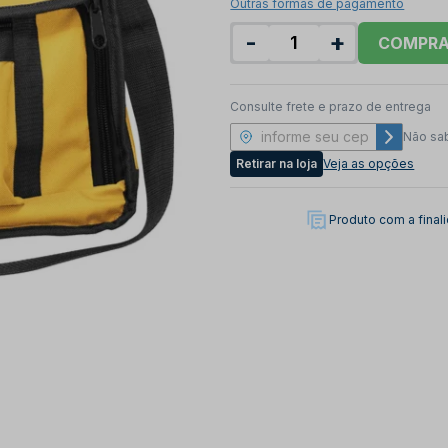
Outras formas de pagamento
-
+
COMPR
Consulte frete e prazo de entrega
Não sa
Retirar na loja
Veja as opções
Produto com a fina