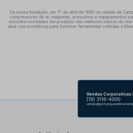
Da nossa fundação, em 17 de abril de 1995 na cidade de Campi
compressores de ar, máquinas, acessórios e equipamentos par
encontra novidades em produtos das melhores marcas do mercado
atua com excelência para fornecer ferramentas voltadas a Manu
Vendas Corporativas
(19) 3116-4000
vendas@anhangueraferramenta