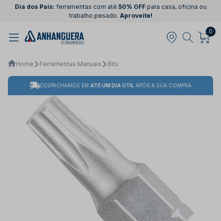
Dia dos Pais:
ferramentas com até
50% OFF
para casa, oficina ou
trabalho pesado.
Aproveite!
0
Home
Ferramentas Manuais
Bits
DESPACHAMOS EM
ATÉ UM DIA ÚTIL
APÓS A SUA COMPRA