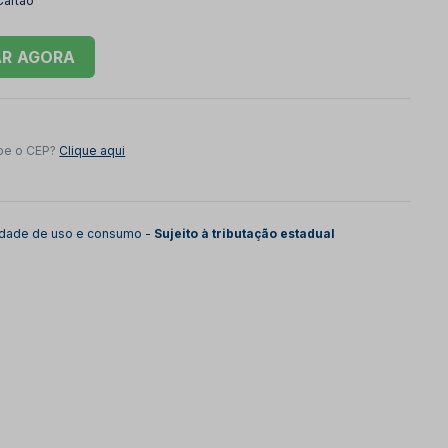
Cartão
AR
be o CEP?
Clique aqui
lidade de uso e consumo -
Sujeito à tributação estadual