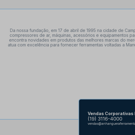
Da nossa fundação, em 17 de abril de 1995 na cidade de Campi
compressores de ar, máquinas, acessórios e equipamentos par
encontra novidades em produtos das melhores marcas do mercado
atua com excelência para fornecer ferramentas voltadas a Manu
Vendas Corporativas
(19) 3116-4000
vendas@anhangueraferramenta