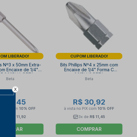
OM LIBERADO!
CUPOM LIBERADO!
ips Nº3 x 50mm Extra-
Bits Phillips Nº4 x 25mm com
om Encaixe de 1/4"
Encaixe de 1/4" Forma C
 E 862PH/L BETA
861PH/C BETA
Beta
Beta
X
$ 21,45
R$ 30,92
no PIX
com
10% OFF
à vista no PIX
com
10% OFF
2x de
R$ 11,92
3x de
R$ 11,45
COMPRAR
COMPRAR