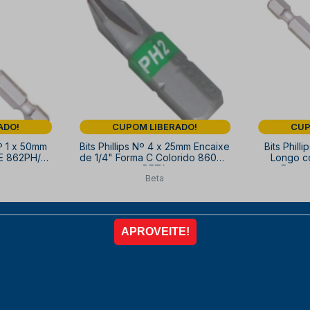
ADO!
CUPOM LIBERADO!
CUP
Nº 1 x 50mm
Bits Phillips Nº 4 x 25mm Encaixe
Bits Phill
 E 862PH/L
de 1/4" Forma C Colorido 860PH
Longo c
BETA
Forma
Beta
45
R$ 18,02
R
10% OFF
à vista no PIX
com
10% OFF
à vista 
R$ 18,02 no PIX
,92
R
COMPRAR