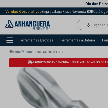
Dia dos Pais:
Vendas Corporativas
Empresa
Loja Física
Revenda B2B
Catálogo
Ferramentas Elétricas
Ferramentas à Bateria
Fer
Home
Ferramentas Manuais
Bits
PRODUTO SOB ENCOMENDA
- FIQUE ATENTO AO PRAZO FI