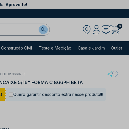
do.
Aproveite!
0
Construção Civil
Teste e Medição
Casa e Jardim
Outlet
ECEDOR 8660205
ENCAIXE 5/16" FORMA C 866PH BETA
O
Quero garantir desconto extra nesse produto!!!