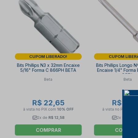
CUPOM LIBERADO!
CUPOM LIBER
Bits Phillips N3 x 32mm Encaixe
Bits Phillips Longo 
5/16" Forma C 866PH BETA
Encaixe 1/4" Forma
BETA
Beta
Beta
R$ 22,65
R$ 21,
à vista no PIX
com
10% OFF
à vista no PIX
com
2x de
R$ 12,58
2x de
R$ 11
COMPRAR
COMPRA