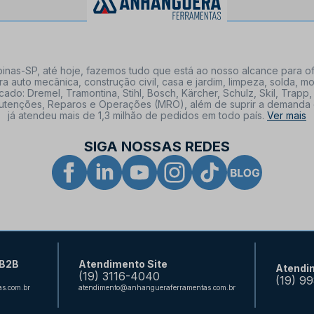
nas-SP, até hoje, fazemos tudo que está ao nosso alcance para of
a auto mecânica, construção civil, casa e jardim, limpeza, solda,
: Dremel, Tramontina, Stihl, Bosch, Kärcher, Schulz, Skil, Trapp, 
tenções, Reparos e Operações (MRO), além de suprir a demanda de n
já atendeu mais de 1,3 milhão de pedidos em todo país.
Ver mais
SIGA NOSSAS REDES
 B2B
Atendimento Site
Atendi
(19) 3116-4040
(19) 9
s.com.br
atendimento@anhangueraferramentas.com.br