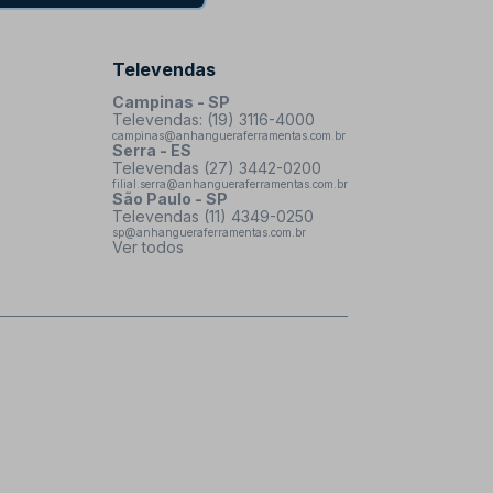
Televendas
Campinas - SP
Televendas: (19) 3116-4000
campinas@anhangueraferramentas.com.br
Serra - ES
Televendas (27) 3442-0200
filial.serra@anhangueraferramentas.com.br
São Paulo - SP
Televendas (11) 4349-0250
sp@anhangueraferramentas.com.br
Ver todos