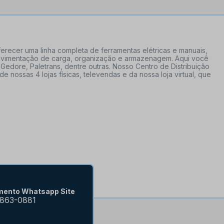
erecer uma linha completa de ferramentas elétricas e manuais,
 movimentação de carga, organização e armazenagem. Aqui você
Gedore, Paletrans, dentre outras. Nosso Centro de Distribuição
ossas 4 lojas físicas, televendas e da nossa loja virtual, que
mento Whatsapp Site
9863-0881