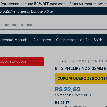
ferramentas com até
50% OFF
para casa, oficina ou trabalho pesa
Blog
Atendimento Exclusivo Site
ramentas Manuais
Automotivo
Compressores de Ar
Solda
Beta
SKU 270557
COD. FORN
NAL DO SEU PEDIDO!
BITS PHILLIPS N2 X 32MM 
CUPOM QUERODESCONT
R$ 22,65
à vista no PIX
com
10% OFF
R$ 25,17