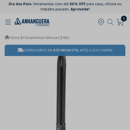
Dia dos Pais:
ferramentas com até
50% OFF
para casa, oficina ou
trabalho pesado.
Aproveite!
0
Home
Ferramentas Manuais
Bits
DESPACHAMOS EM
ATÉ UM DIA ÚTIL
APÓS A SUA COMPRA