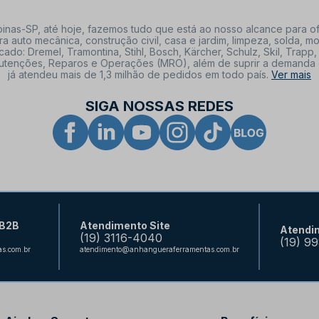
nas-SP, até hoje, fazemos tudo que está ao nosso alcance para of
a auto mecânica, construção civil, casa e jardim, limpeza, solda,
: Dremel, Tramontina, Stihl, Bosch, Kärcher, Schulz, Skil, Trapp, 
tenções, Reparos e Operações (MRO), além de suprir a demanda de n
já atendeu mais de 1,3 milhão de pedidos em todo país.
Ver mais
SIGA NOSSAS REDES
 B2B
Atendimento Site
Atendi
(19) 3116-4040
(19) 9
s.com.br
atendimento@anhangueraferramentas.com.br