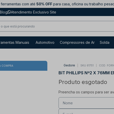
ferramentas com até
50% OFF
para casa, oficina ou trabalho pesa
Blog
Atendimento Exclusivo Site
ramentas Manuais
Automotivo
Compressores de Ar
Solda
Gedore
SKU 61751
COD. FOR
A COMPRA
BIT PHILLIPS Nº2 X 76MM 
Produto esgotado
Preencha os campos para ser avi