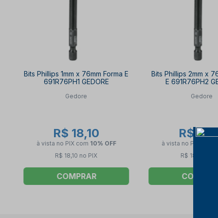
Bits Phillips 1mm x 76mm Forma E
Bits Phillips 2mm x
691R76PH1 GEDORE
E 691R76PH2 G
Gedore
Gedore
R$ 18,10
R$ 18,
à vista no PIX
com
10% OFF
à vista no PIX
com
R$ 18,10 no PIX
R$ 18,10 no P
COMPRAR
COMPRA