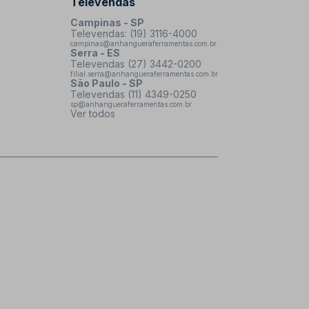
Televendas
Campinas - SP
Televendas: (19) 3116-4000
campinas@anhangueraferramentas.com.br
Serra - ES
Televendas (27) 3442-0200
filial.serra@anhangueraferramentas.com.br
São Paulo - SP
Televendas (11) 4349-0250
sp@anhangueraferramentas.com.br
Ver todos