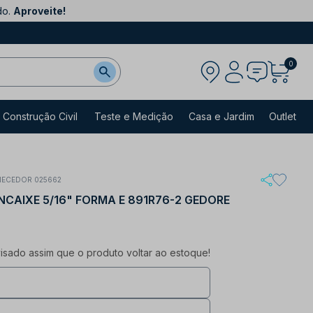
do.
Aproveite!
0
Construção Civil
Teste e Medição
Casa e Jardim
Outlet
NECEDOR 025662
ENCAIXE 5/16" FORMA E 891R76-2 GEDORE
sado assim que o produto voltar ao estoque!