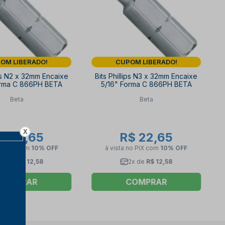
OM LIBERADO!
CUPOM LIBERADO!
ips N2 x 32mm Encaixe
Bits Phillips N3 x 32mm Encaixe
orma C 866PH BETA
5/16" Forma C 866PH BETA
Beta
Beta
X
$ 22,65
R$ 22,65
no PIX
com
10% OFF
à vista no PIX
com
10% OFF
2x de
R$ 12,58
2x de
R$ 12,58
COMPRAR
COMPRAR