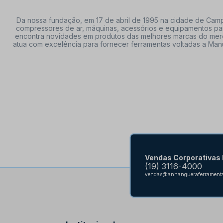
Da nossa fundação, em 17 de abril de 1995 na cidade de Campi
compressores de ar, máquinas, acessórios e equipamentos par
encontra novidades em produtos das melhores marcas do mercado
atua com excelência para fornecer ferramentas voltadas a Manu
Vendas Corporativas
(19) 3116-4000
vendas@anhangueraferramenta