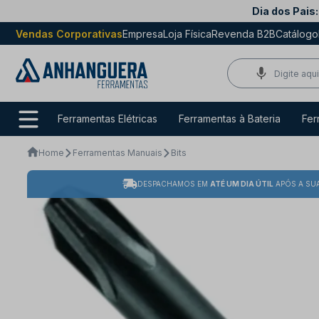
Dia dos Pais:
Vendas Corporativas
Empresa
Loja Física
Revenda B2B
Catálogo
Ferramentas Elétricas
Ferramentas à Bateria
Fer
Home
Ferramentas Manuais
Bits
DESPACHAMOS EM
ATÉ UM DIA ÚTIL
APÓS A SU