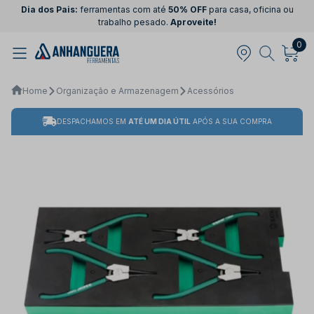
Dia dos Pais:
ferramentas com até
50% OFF
para casa, oficina ou
trabalho pesado.
Aproveite!
0
Home
Organização e Armazenagem
Acessórios
DESPACHAMOS EM
ATÉ UM DIA ÚTIL
APÓS A SUA COMPRA