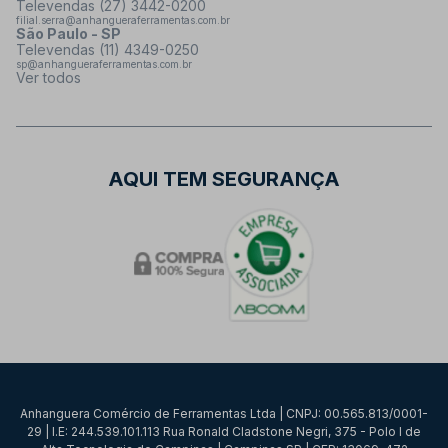
Televendas (27) 3442-0200
filial.serra@anhangueraferramentas.com.br
São Paulo - SP
Televendas (11) 4349-0250
sp@anhangueraferramentas.com.br
Ver todos
AQUI TEM SEGURANÇA
Anhanguera Comércio de Ferramentas Ltda | CNPJ: 00.565.813/0001-
29 | I.E: 244.539.101.113 Rua Ronald Cladstone Negri, 375 - Polo I de