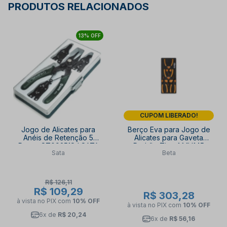
PRODUTOS RELACIONADOS
13% OFF
CUPOM LIBERADO!
Jogo de Alicates para
Berço Eva para Jogo de
Anéis de Retenção 5
Alicates para Gaveta
Peças ST09251SJ SATA
Padrão Tipo 1 MV145
Sata
Beta
BETA
R$ 126,11
R$ 109,29
R$ 303,28
à vista no PIX
com
10% OFF
à vista no PIX
com
10% OFF
6x de
R$ 20,24
6x de
R$ 56,16