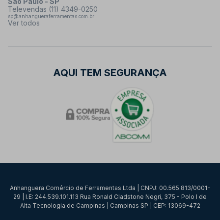
São Paulo - SP
Televendas (11) 4349-0250
sp@anhangueraferramentas.com.br
Ver todos
AQUI TEM SEGURANÇA
Anhanguera Comércio de Ferramentas Ltda | CNPJ: 00.565.813/0001-
29 | I.E: 244.539.101.113 Rua Ronald Cladstone Negri, 375 - Polo I de
Alta Tecnologia de Campinas | Campinas SP | CEP: 13069-472