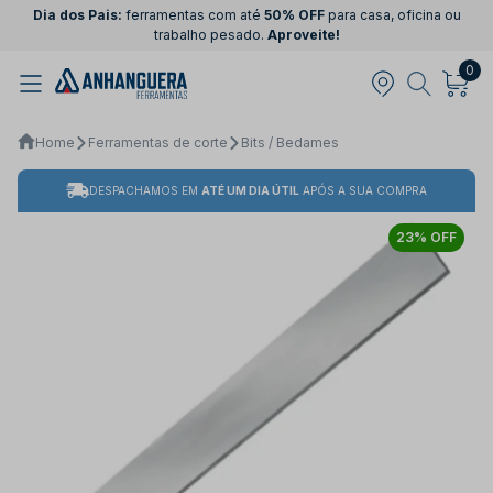
Dia dos Pais:
ferramentas com até
50% OFF
para casa, oficina ou
trabalho pesado.
Aproveite!
0
Home
Ferramentas de corte
Bits / Bedames
DESPACHAMOS EM
ATÉ UM DIA ÚTIL
APÓS A SUA COMPRA
23% OFF