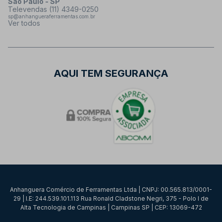
São Paulo - SP
Televendas (11) 4349-0250
sp@anhangueraferramentas.com.br
Ver todos
AQUI TEM SEGURANÇA
Anhanguera Comércio de Ferramentas Ltda | CNPJ: 00.565.813/0001-
29 | I.E: 244.539.101.113 Rua Ronald Cladstone Negri, 375 - Polo I de
Alta Tecnologia de Campinas | Campinas SP | CEP: 13069-472