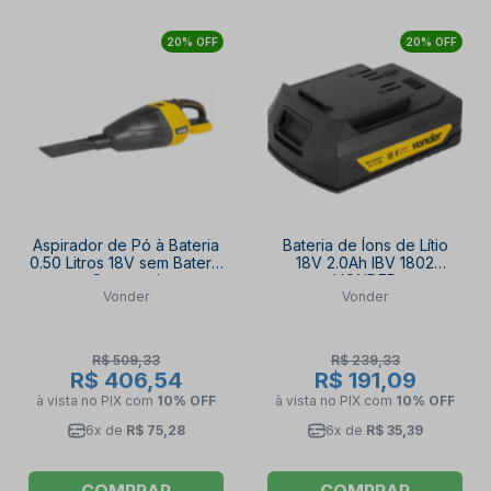
20% OFF
20% OFF
Aspirador de Pó à Bateria
Bateria de Íons de Lítio
0.50 Litros 18V sem Bateria
18V 2.0Ah IBV 1802
e Carregador
VONDER
Vonder
Vonder
6004180000 VONDER
R$ 509,33
R$ 239,33
R$ 406,54
R$ 191,09
à vista no PIX
com
10% OFF
à vista no PIX
com
10% OFF
6x de
R$ 75,28
6x de
R$ 35,39