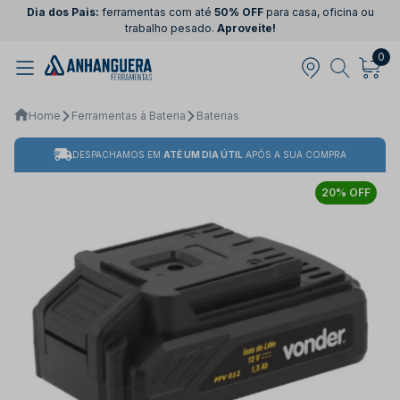
Dia dos Pais:
ferramentas com até
50% OFF
para casa, oficina ou
trabalho pesado.
Aproveite!
0
Home
Ferramentas à Bateria
Baterias
DESPACHAMOS EM
ATÉ UM DIA ÚTIL
APÓS A SUA COMPRA
20% OFF